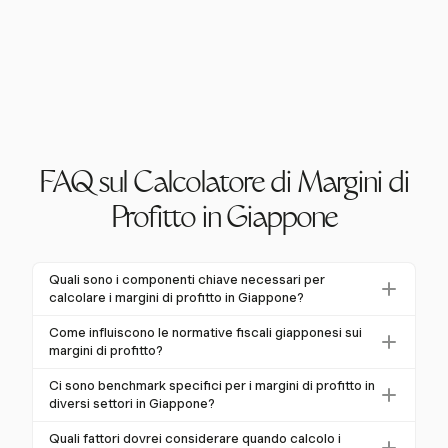
FAQ sul Calcolatore di Margini di
Profitto in Giappone
Quali sono i componenti chiave necessari per
calcolare i margini di profitto in Giappone?
Per calcolare i margini di profitto in Giappone, è
Come influiscono le normative fiscali giapponesi sui
necessario comprendere gli standard contabili come
margini di profitto?
il J-GAAP, le aliquote fiscali sulle società e i
Le normative fiscali giapponesi influiscono
Ci sono benchmark specifici per i margini di profitto in
benchmark specifici del settore. Inizia calcolando i
significativamente sui margini di profitto. L'aliquota
diversi settori in Giappone?
margini di profitto lordo, operativo e netto utilizzando
standard dell'imposta sul reddito delle società è del
Sì, i benchmark settoriali variano ampiamente. Ad
formule standard. I componenti chiave includono le
Quali fattori dovrei considerare quando calcolo i
23,2%, ma le aliquote effettive possono raggiungere il