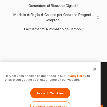
Generatore di Ricevute Digitali
Modello di Foglio di Calcolo per Gestione Progetti
Semplice
Tracciamento Automatico del Tempo
Il tuo tempo merita di essere
Harvest uses cookies as described in our
Privacy Policy
to
ensure you get the best experience on our website.
tracciato — inizia ora
Unisciti a oltre 70.000 aziende che monitorano il tempo,
Accept Cookies
fatturano i clienti e vengono pagate più velocemente con
Harvest. Prova gratis, bastano 30 secondi per iniziare.
Cookie Preferences