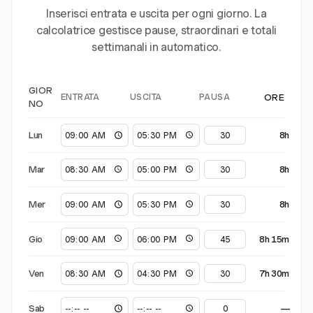
Inserisci entrata e uscita per ogni giorno. La
calcolatrice gestisce pause, straordinari e totali
settimanali in automatico.
GIOR
ENTRATA
USCITA
PAUSA
ORE
NO
Lun
8h
Mar
8h
Mer
8h
Gio
8h 15m
Ven
7h 30m
Sab
—