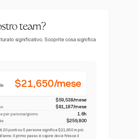
vostro team?
urato significativo. Scoprite cosa significa
$21,650/mese
ile
$59,538/mese
$81,187/mese
ivo
1.6h
rie per persona/giorno
$259,800
ale
di 20 punti su 5 persone significa $21,650 in più
anno. Il primo passo è capire dove finisce il