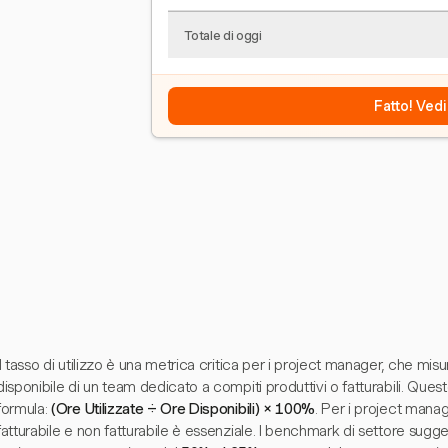
Totale di oggi
Fatto! Vedi
Il tasso di utilizzo è una metrica critica per i project manager, che mi
disponibile di un team dedicato a compiti produttivi o fatturabili. Questo
formula:
(Ore Utilizzate ÷ Ore Disponibili) × 100%
. Per i project manag
fatturabile e non fatturabile è essenziale. I benchmark di settore suggeri