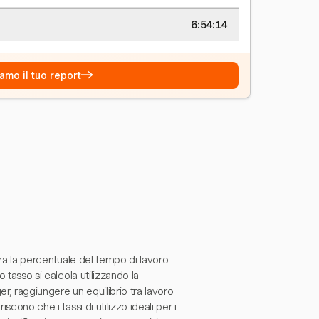
6:54:14
→
amo il tuo report
sura la percentuale del tempo di lavoro
 tasso si calcola utilizzando la
er, raggiungere un equilibrio tra lavoro
scono che i tassi di utilizzo ideali per i