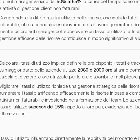
project manager variano dal
50% al 65%
, a causa del tempo speso in 
e attività di gestione clienti non fatturabili.
Comprendere la differenza tra utilizzo delle risorse, che include tutte le
fatturabile, che si concentra esclusivamente sul lavoro generatore di 
mentre un project manager potrebbe avere un tasso di utilizzo fatturabil
gestione efficace delle risorse contribuisce in modo significativo al s
Calcolare i tassi di utilizzo implica definire le ore disponibili totali e t
La maggior parte delle aziende utilizza
2080 o 2000 ore
all'anno come 
calcolare, dividere le ore utilizzate per le ore disponibili e moltiplica
Migliorare i tassi di utilizzo richiede una gestione strategica delle ris
aumentare i tassi pianificando efficacemente le risorse in base a co
attività non fatturabili e investendo nella formazione del team. Le azi
tassi di utilizzo
superiori del 15%
rispetto ai loro pari, evidenziando i 
ottimizzazioni.
I tassi di utilizzo influenzano direttamente la redditività del progetto e l