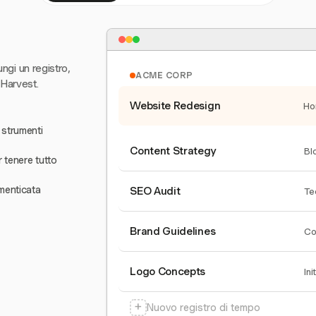
ungi un registro,
ACME CORP
 Harvest.
Website Redesign
Ho
 strumenti
Content Strategy
Bl
r tenere tutto
menticata
SEO Audit
Te
Brand Guidelines
Co
Logo Concepts
Ini
+
Nuovo registro di tempo