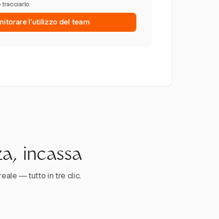
 tracciarlo.
nitorare l'utilizzo del team
za, incassa
reale — tutto in tre clic.