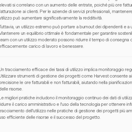
elevati si correlano con un aumento delle entrate, poiché più ore fattu
fatturazione ai clienti. Per le aziende di servizi professionali, mantene
utilizzo può aumentare significativamente la redditività.
Tuttavia, un utilizzo estremo può portare a burnout dei dipendenti e a u
Mantenere un equilibrio ottimale è fondamentale per garantire sostenibi
team con un utilizzo moderato possono ridurre il tempo di consegna d
efficacemente carico di lavoro e benessere.
Un tracciamento efficace dei tassi di utilizzo implica monitoraggio rego
Utilizzare strumenti di gestione dei progetti come Harvest consente a
precisione le ore fatturabili e non fatturabili, aiutando nella pianificazi
delle risorse.
Le migliori pratiche includono il monitoraggio continuo dei dati di utili
ridurre il carico amministrativo e l'uso della tecnologia per ottenere in
tracciamento dell'utilizzo nelle pratiche di gestione dei progetti più 
uso efficiente delle risorse e il successo del progetto.