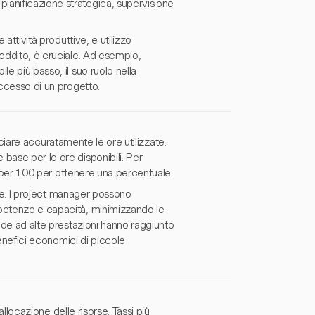
pianificazione strategica, supervisione
 attività produttive, e utilizzo
reddito, è cruciale. Ad esempio,
e più basso, il suo ruolo nella
uccesso di un progetto.
racciare accuratamente le ore utilizzate.
base per le ore disponibili. Per
re per 100 per ottenere una percentuale.
orse. I project manager possono
mpetenze e capacità, minimizzando le
ende ad alte prestazioni hanno raggiunto
benefici economici di piccole
'allocazione delle risorse. Tassi più