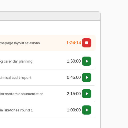
1:24:14
mepage layout revisions
1:30:00
og calendar planning
0:45:00
chnical audit report
2:15:00
lor system documentation
1:00:00
tial sketches round 1