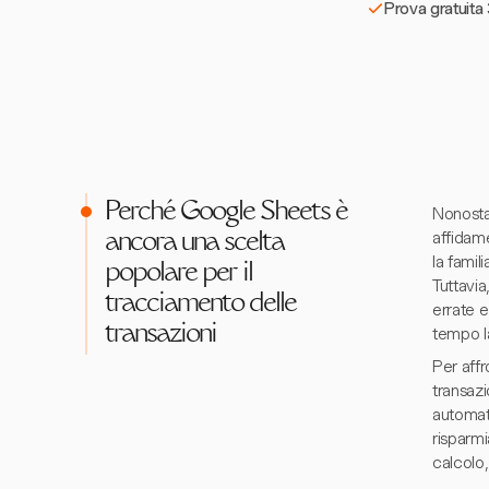
Prova gratuita 
Perché Google Sheets è
Nonostan
affidame
ancora una scelta
la famil
popolare per il
Tuttavia
tracciamento delle
errate e
transazioni
tempo la
Per aff
transazi
automat
risparmi
calcolo,