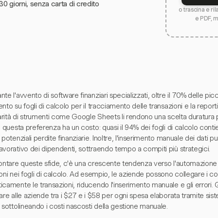
30 giorni, senza carta di credito
o trascina e ri
e PDF, 
te l'avvento di software finanziari specializzati, oltre il 70% delle pi
nto su fogli di calcolo per il tracciamento delle transazioni e la reportist
iarità di strumenti come Google Sheets li rendono una scelta duratura 
, questa preferenza ha un costo: quasi il 94% dei fogli di calcolo conti
 potenziali perdite finanziarie. Inoltre, l'inserimento manuale dei dati
vorativo dei dipendenti, sottraendo tempo a compiti più strategici.
rontare queste sfide, c'è una crescente tendenza verso l'automazione
oni nei fogli di calcolo. Ad esempio, le aziende possono collegare i co
icamente le transazioni, riducendo l'inserimento manuale e gli errori
are alle aziende tra i $27 e i $58 per ogni spesa elaborata tramite sistem
 sottolineando i costi nascosti della gestione manuale.