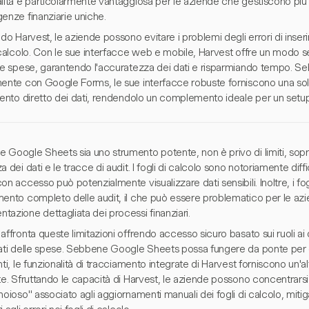
lità è particolarmente vantaggiosa per le aziende che gestiscono più 
enze finanziarie uniche.
ndo Harvest, le aziende possono evitare i problemi degli errori di in
 calcolo. Con le sue interfacce web e mobile, Harvest offre un modo se
 le spese, garantendo l'accuratezza dei dati e risparmiando tempo. Se
mente con Google Forms, le sue interfacce robuste forniscono una so
imento diretto dei dati, rendendolo un complemento ideale per un setu
Google Sheets sia uno strumento potente, non è privo di limiti, sopra
a dei dati e le tracce di audit. I fogli di calcolo sono notoriamente diffi
on accesso può potenzialmente visualizzare dati sensibili. Inoltre, i fo
mento completo delle audit, il che può essere problematico per le az
azione dettagliata dei processi finanziari.
affronta queste limitazioni offrendo accesso sicuro basato sui ruoli ai d
iati delle spese. Sebbene Google Sheets possa fungere da ponte per c
nti, le funzionalità di tracciamento integrate di Harvest forniscono un'a
te. Sfruttando le capacità di Harvest, le aziende possono concentrarsi 
noioso" associato agli aggiornamenti manuali dei fogli di calcolo, miti