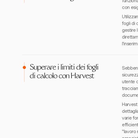
funziona
con esig
Utilizza
fogli di
gestire
diretta
l'inser
Superare i limiti dei fogli
Sebbene 
sicurezz
di calcolo con Harvest
utente c
traccia
document
Harvest 
dettagl
varie fo
efficien
"lavoro 