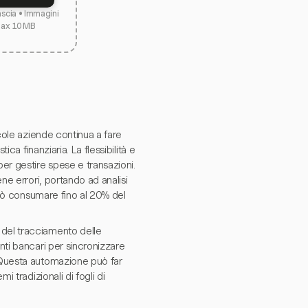
lascia • Immagini
max 10 MB
ccole aziende continua a fare
ica finanziaria. La flessibilità e
per gestire spese e transazioni.
ene errori, portando ad analisi
 può consumare fino al 20% del
 del tracciamento delle
nti bancari per sincronizzare
. Questa automazione può far
i tradizionali di fogli di