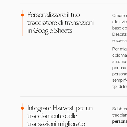
Personalizzare il tuo
Creare 
alle azi
tracciatore di transazioni
base con
in Google Sheets
Descrizi
e spesa 
Per migl
colonna 
automati
per una 
personal
semplifi
tipi di t
Integrare Harvest per un
Sebbene 
tracciam
tracciamento delle
personal
transazioni migliorato