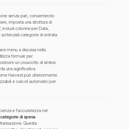
zione senza pari, consentendo
iare, imposta una struttura di
", includi colonne per Data,
 potenziali categorie di entrata
reare menu a discesa nella
ilizza formule per
ostruire un cruscotto di sintesi
a una significativa
 come Harvest può ulteriormente
zabili e calcoli automatici per
icienza e l'accuratezza nel
e
categorie di spesa
i transazione. Questa