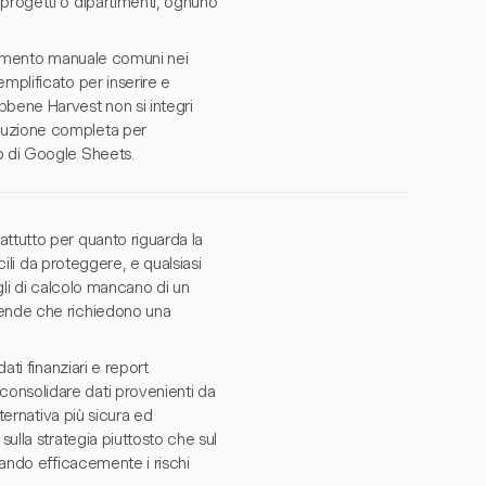
progetti o dipartimenti, ognuno
serimento manuale comuni nei
mplificato per inserire e
bbene Harvest non si integri
luzione completa per
p di Google Sheets.
ttutto per quanto riguarda la
cili da proteggere, e qualsiasi
gli di calcolo mancano di un
iende che richiedono una
ati finanziari e report
onsolidare dati provenienti da
lternativa più sicura ed
sulla strategia piuttosto che sul
gando efficacemente i rischi