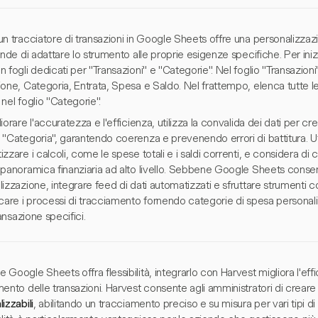
un tracciatore di transazioni in Google Sheets offre una personalizza
ende di adattare lo strumento alle proprie esigenze specifiche. Per iniz
 fogli dedicati per "Transazioni" e "Categorie". Nel foglio "Transazioni
one, Categoria, Entrata, Spesa e Saldo. Nel frattempo, elenca tutte le
nel foglio "Categorie".
iorare l'accuratezza e l'efficienza, utilizza la convalida dei dati per c
"Categoria", garantendo coerenza e prevenendo errori di battitura. Ut
zzare i calcoli, come le spese totali e i saldi correnti, e considera di c
panoramica finanziaria ad alto livello. Sebbene Google Sheets consent
izzazione, integrare feed di dati automatizzati e sfruttare strumenti
care i processi di tracciamento fornendo categorie di spesa personaliz
ransazione specifici.
Google Sheets offra flessibilità, integrarlo con Harvest migliora l'eff
ento delle transazioni. Harvest consente agli amministratori di crear
izzabili
, abilitando un tracciamento preciso e su misura per vari tipi d