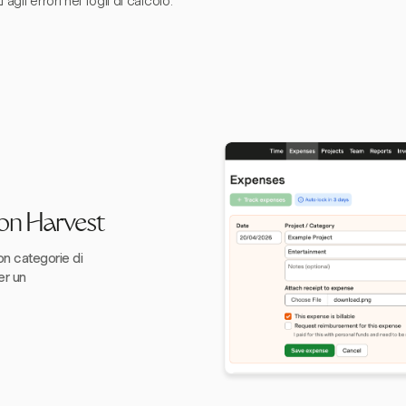
 agli errori nei fogli di calcolo.
con Harvest
n categorie di
er un