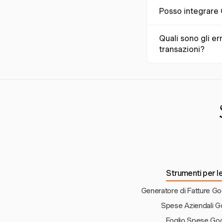
Le aziende utilizzano
Posso integrare
per le tasse. Gli age
aziende organizzano
Sebbene Harvest non
Quali sono gli e
le funzionalità di 
transazioni?
efficiente per il tra
Gli errori comuni i
formule interrotti. 
regolarmente le for
Strumenti per le
Generatore di Fatture G
Spese Aziendali G
Foglio Spese Go