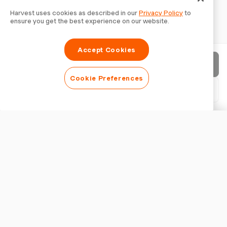
Harvest uses cookies as described in our
Privacy Policy
to
ensure you get the best experience on our website.
Accept Cookies
Invia fattura
Cookie Preferences
Scarica PDF
Personalizza fattura
ASPETTO
Aggiungi un logo
Mostra titolo fattura
IMPOSTAZIONI FATTURA