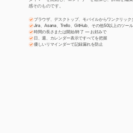
感そのものです。
ブラウザ、デスクトップ、モバイルからワンクリック
Jira、Asana、Trello、GitHub、その他50以上のツ
時間の長さまたは開始/終了 — お好みで
日、週、カレンダー表示ですべてを把握
優しいリマインダーで記録漏れを防止