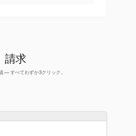
、請求
 — すべてわずか3クリック。