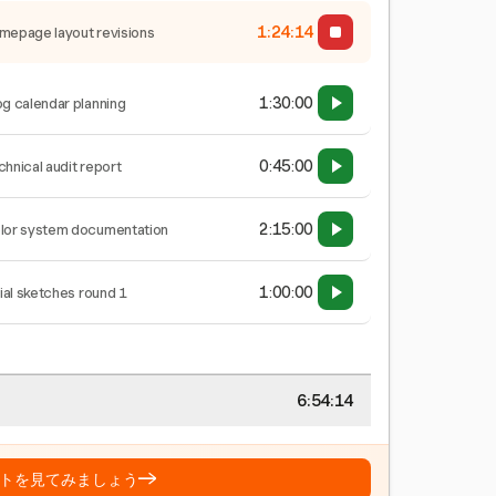
1:24:15
mepage layout revisions
1:30:00
og calendar planning
0:45:00
chnical audit report
2:15:00
lor system documentation
1:00:00
tial sketches round 1
6:54:15
→
トを見てみましょう