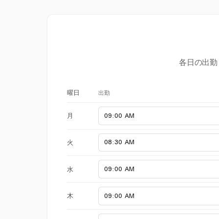
各日の出勤
出勤
曜日
月
火
水
木