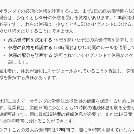
オランダでの必須の休憩を計算するには、まず1日の総労働時間を決定
場合は、少なくとも30分の休憩を受ける資格があります。10時間を
必要です。これらの休憩は、少なくとも15分のセグメントに分ける
めたり終えたりすることはできません。
総労働時間を決定する
: 休憩を除いた予定の労働時間を計算しま
休憩の資格を確認する
: 5.5時間および10時間のルールを適
休憩の配分を計画する
: 許可されているセグメントで休憩がス
認します。
雇用者は、休憩が適切にスケジュールされていることを保証し、労
録を保持する責任があります。
休憩に加えて、オランダの労働法は従業員の健康を保護するために
す。従業員は、労働日間に少なくとも
11時間の連続休息
を取る必要
短縮可能です。週に最低
36時間の連続休息
が必要で、または14日間
2回の32時間に分けることができます。
シフトごとの最大労働時間は
12時間
で、週に60時間を超えてはなら