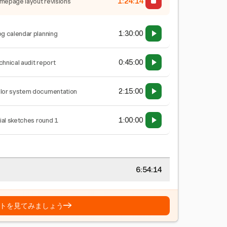
1:24:15
mepage layout revisions
1:30:00
og calendar planning
0:45:00
chnical audit report
2:15:00
lor system documentation
1:00:00
tial sketches round 1
6:54:15
→
トを見てみましょう