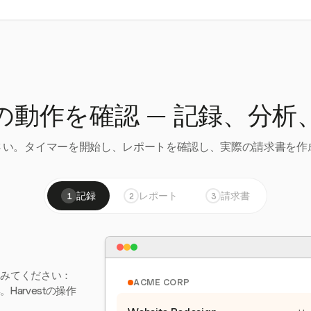
の動作を確認 — 記録、分析
い。タイマーを開始し、レポートを確認し、実際の請求書を作成
記録
レポート
請求書
1
2
3
てみてください：
ACME CORP
arvestの操作