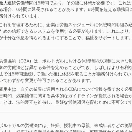
最大連続労働時間
は5時間であり、その後に休憩が必要です。これは
る場合、6時間に延長されることがあります。6時間を超える勤務日
務付けられています。
これを管理するために、企業は労働スケジュールに休憩時間を組み
ための信頼できるシステムを使用する必要があります。これにより
が十分な休息を得られるようにすることで、福祉をサポートします
労働協約（CBA）は、ポルトガルにおける休憩時間の規制に大きな
家の労働法とは異なる条件を定めることができ、しばしばより有利
法では5時間連続して働いた後に休憩を取ることが義務付けられてい
いてわずかな変更が許可されることがあります。
雇用主は、自分の業界に適用されるCBAについて情報を得ておく必
息時間、残業補償に関する具体的なガイドラインが提供される場合
ことは、法的遵守を維持し、良好な労使関係を育むために不可欠で
ポルトガルの労働法には、妊婦、授乳中の母親、未成年者などの脆