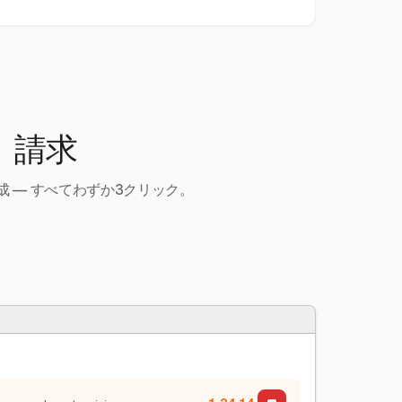
、請求
 — すべてわずか3クリック。