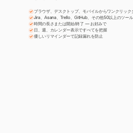
ブラウザ、デスクトップ、モバイルからワンクリック
Jira、Asana、Trello、GitHub、その他50以上のツ
時間の長さまたは開始/終了 — お好みで
日、週、カレンダー表示ですべてを把握
優しいリマインダーで記録漏れを防止