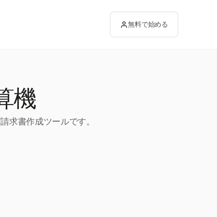
無料で始める
算機
び請求書作成ツールです。