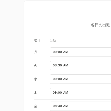
各日の出勤
出勤
曜日
月
火
水
木
金