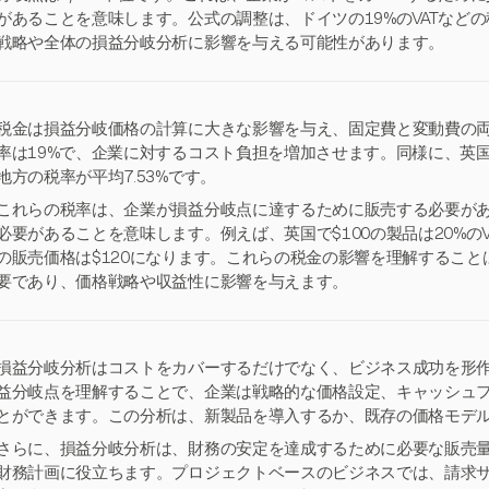
があることを意味します。公式の調整は、ドイツの19%のVATなど
戦略や全体の損益分岐分析に影響を与える可能性があります。
税金は損益分岐価格の計算に大きな影響を与え、固定費と変動費の両
率は19%で、企業に対するコスト負担を増加させます。同様に、英国
地方の税率が平均7.53%です。
これらの税率は、企業が損益分岐点に達するために販売する必要が
必要があることを意味します。例えば、英国で$100の製品は20%の
の販売価格は$120になります。これらの税金の影響を理解するこ
要であり、価格戦略や収益性に影響を与えます。
損益分岐分析はコストをカバーするだけでなく、ビジネス成功を形
益分岐点を理解することで、企業は戦略的な価格設定、キャッシュ
とができます。この分析は、新製品を導入するか、既存の価格モデ
さらに、損益分岐分析は、財務の安定を達成するために必要な販売
財務計画に役立ちます。プロジェクトベースのビジネスでは、請求