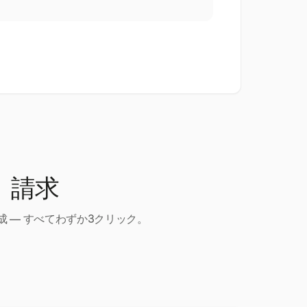
、請求
 — すべてわずか3クリック。