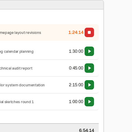
1:24:15
mepage layout revisions
1:30:00
og calendar planning
0:45:00
chnical audit report
2:15:00
lor system documentation
1:00:00
tial sketches round 1
6:54:15