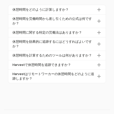
休憩時間をどのように計算しますか？
休憩時間を計算するには、総労働時間から休憩の合
休憩時間を労働時間から差し引くための公式は何です
計分数を差し引きます。たとえば、8時間働いて30分
か？
の休憩を取った場合、有給労働時間は7.5時間になり
休憩時間を労働時間から差し引くための公式は次の
休憩時間に関する特定の労働法はありますか？
ます。
とおりです：総労働時間 - 総休憩時間 = 有給労働時
はい、休憩時間に関する労働法は地域によって異な
間。これにより、すべての無給休憩期間を考慮に入
休憩時間を効果的に追跡するにはどうすればよいです
ります。アメリカでは、20分未満の休憩は通常有給
か？
れることができます。
と見なされ、長い休憩は無給とされます。具体的な
Harvestのようなデジタルツールを使用して、休憩時
休憩時間を計算するためのツールは何がありますか？
内容は地元の法律を確認してください。
間を効果的に追跡します。これにより、休憩のため
タイムカード計算機のようなツールが休憩時間の計
のタイマーを開始・停止でき、正確な記録を確保し
Harvestで休憩時間を追跡できますか？
算に役立ちます。これらのツールは、開始時刻と終
て給与を正確にします。
はい、Harvestは手動のスタート/ストップタイマーを
了時刻、休憩を入力することで、総有給時間の計算
Harvestはリモートワーカーの休憩時間をどのように追
使用して休憩時間を追跡でき、すべての労働時間と
跡しますか？
を自動化します。
休憩時間が正確に記録されます。
Harvestは、手動で開始・停止できるワンクリックタ
イマーを使用してリモートワーカーの休憩時間を追
跡し、柔軟で正確な時間管理を可能にします。