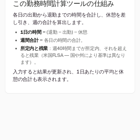
この勤務時間計算ツールの仕組み
各日の出勤から退勤までの時間を合計し、休憩を差
し引き、週の合計を算出します。
1日の時間
= (退勤 − 出勤) − 休憩.
週間合計
= 各日の時間の合計。
所定内と残業
：週40時間までが所定内、それを超え
ると残業（米国FLSA — 国や州により基準は異なり
ます）。
入力すると結果が更新され、1日あたりの平均と休
憩の合計も表示されます。