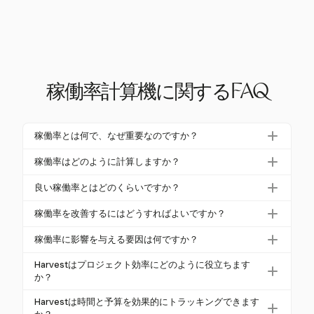
稼働率計算機に関するFAQ
稼働率とは何で、なぜ重要なのですか？
稼働率は、企業の潜在的な出力がどれだけ使用され
稼働率はどのように計算しますか？
ているかを測定します。運用効率やリソースの使用
実際の出力を最大可能出力で割り、100を掛けて稼働
を評価するために重要です。最適な稼働率は、利益
良い稼働率とはどのくらいですか？
率を計算します。例えば、施設が22,000ユニットの
性や経済的健康を確保し、高い場合は需要と成長を
製造業では、良い稼働率は通常80%から85%の範囲
能力で18,000ユニットを生産した場合、稼働率は(1
稼働率を改善するにはどうすればよいですか？
示します。
です。この範囲は、効率を維持しながらメンテナン
8,000 ÷ 22,000) × 100% = 81.8%です。
長期間にわたる正確なデータ収集、製造スケジュー
スや需要の変動に対応することを可能にします。7
稼働率に影響を与える要因は何ですか？
ルの最適化、低需要時のメンテナンスの調整を行う
5%未満は過少利用を示唆し、90%以上は過負荷の可
機械のメンテナンスや労働力の生産性などの内部要
ことで稼働率を改善できます。需要に合わせた生産
Harvestはプロジェクト効率にどのように役立ちます
能性があります。
因と、市場需要やサプライチェーンの問題などの外
か？
をより良くするために予測を強化し、労働力のト
部要因が稼働率に影響を与えます。これらを理解す
レーニングや技術への投資を行います。
Harvestは予定された時間と実際の時間をトラッキン
Harvestは時間と予算を効果的にトラッキングできます
ることで、企業は戦略を適応させ、最適な稼働率を
グし、プロジェクト効率に関する洞察を提供しま