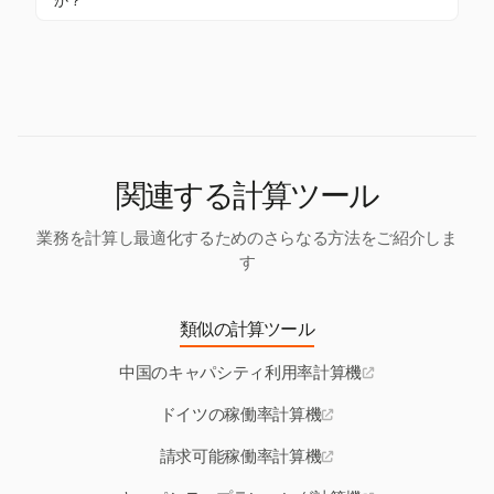
か？
維持できます。
す。これにより、企業はリソースと予算を最適化
はい、Harvestは時間と予算のトラッキングに優れて
し、プロジェクトが計画通りに進むようにします。
おり、プロジェクトをスケジュール通りに進め、財
務制約内に保つための詳細なレポートと洞察を提供
します。これにより、チームが効果的に活用され、
プロジェクトが利益を上げることができます。
関連する計算ツール
業務を計算し最適化するためのさらなる方法をご紹介しま
す
類似の計算ツール
中国のキャパシティ利用率計算機
ドイツの稼働率計算機
請求可能稼働率計算機