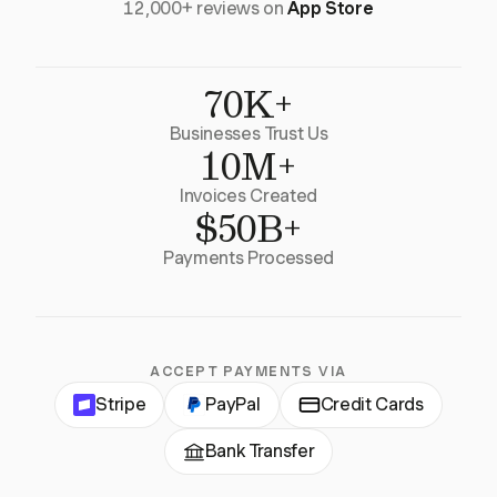
12,000+ reviews on
App Store
70K+
Businesses Trust Us
10M+
Invoices Created
$50B+
Payments Processed
ACCEPT PAYMENTS VIA
Stripe
PayPal
Credit Cards
Bank Transfer