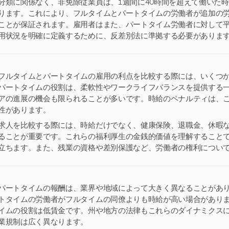
分類に関係なく、非免除従業員は、1週間に40時間を超えて働いた
ります。これにより、フルタイムとパートタイムの労働者が追加の
ことが保証されます。雇用者はまた、パートタイム労働者に対して
用状況を明確に定義するために、反差別法に準拠する必要がありま
フルタイムとパートタイムの雇用の利点を比較する際には、いくつ
パートタイムの役割は、柔軟性やワークライフバランスを提供する
アの進展の機会も限られることが多いです。時給のペナルティは、
性があります。
求人を比較する際には、時給だけでなく、健康保険、退職金、休暇
ることが重要です。これらの福利厚生の金銭的価値を理解すること
立ちます。また、残業の資格や差別保護など、労働者の権利につい
パートタイムの報酬は、業界や地域によって大きく異なることがあ
トタイムの労働者がフルタイムの同僚よりも時給が高い場合があり
イムの役割は低賃金です。州や地方の法律もこれらのダイナミクス
業規制は広く異なります。