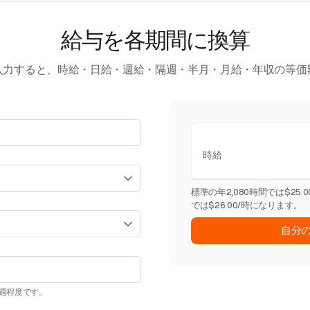
給与を各期間に換算
入力すると、時給・日給・週給・隔週・半月・月給・年収の等価
時給
標準の年2,080時間では$25
では$26.00/時になります。
自分
0週程度です。