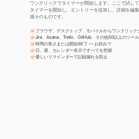
ワンクリックでタイマーが開始します。ここで試し
タイマーを開始し、エントリーを追加し、詳細を編集。H
感そのものです。
ブラウザ、デスクトップ、モバイルからワンクリック
Jira、Asana、Trello、GitHub、その他50以上のツ
時間の長さまたは開始/終了 — お好みで
日、週、カレンダー表示ですべてを把握
優しいリマインダーで記録漏れを防止