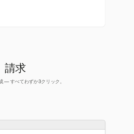
、請求
 — すべてわずか3クリック。