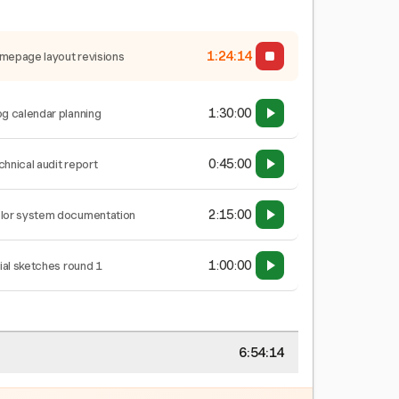
1:24:15
mepage layout revisions
1:30:00
og calendar planning
0:45:00
chnical audit report
2:15:00
lor system documentation
1:00:00
tial sketches round 1
6:54:15