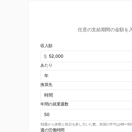
任意の支給期間の金額を
収入額
$
あたり
換算先
年間の就業週数
52週から休暇と祝日を差し引いた数。米国の平均は49〜5
週の労働時間