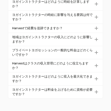
ヨガインストラクターはどのように時給を計算します
か？
ヨガインストラクターは、教える時間、準備時間、
ヨガインストラクターの時給に影響を与える要因は何で
通勤時間、旅行や保険などの経費を考慮して時給を
すか？
計算できます。Harvestは、請求可能および非請求可
ヨガインストラクターの時給は、クラスの種類、地
Harvestで経費を追跡できますか？
能な時間を追跡することで、真の収入の明確なイ
域、経験、専門分野によって影響を受けることがあ
メージを提供します。
はい、Harvestはヨガインストラクターが経費を正確
ります。たとえば、プライベートセッションは一般
地域はヨガインストラクターの収入にどのように影響し
に追跡できるようにします。保険、旅行、設備など
ますか？
的に$60から$200の高い料金を請求でき、グループ
のコストを記録することで、財務を管理し、純利益
クラスは$30から$85の範囲です。
地域はヨガインストラクターの収入に大きな影響を
プライベートヨガセッションの一般的な料金はどのくら
を最大化するのに役立ちます。
与えます。バンクーバーやトロントのような大都市
いですか？
では、インストラクターは時給$43.81まで得ること
プライベートヨガセッションの料金は通常$60から
Harvestはクラスの収入管理にどのように役立ちます
ができ、人口の少ない地域では平均が低くなりま
$200の範囲です。新しいインストラクターは$50-$7
か？
す。Harvestは、地域ごとの収入の変動を理解するの
5を請求することが多く、経験豊富で専門的なインス
Harvestは、異なるクラスの種類からの収入に関する
に役立ちます。
ヨガインストラクターはどのように収入を最大化できま
トラクターは$100-$200以上の料金を請求できま
詳細なレポートを提供することで、ヨガインストラ
すか？
す。
クターを支援します。時間と経費を追跡すること
ヨガインストラクターは、クラスの収益性に基づい
ヨガインストラクターは料金を上げるために資格が必要
で、最も利益の高いクラスに関する洞察を提供し、
てスケジュールを最適化し、経費を効率的に管理
ですか？
戦略的な財務計画を支援します。
し、競争力のある料金を設定することで収入を最大
資格は、ヨガインストラクターの信頼性と収入の可
化できます。Harvestの追跡機能は、情報に基づいた
能性を高めることができます。200時間の登録ヨガ教
意思決定を行うために必要な洞察を提供します。