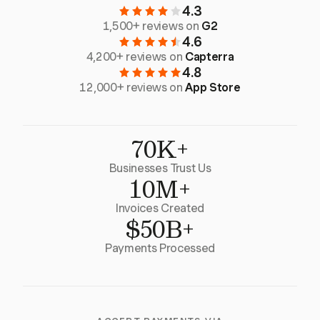
4.3
1,500+ reviews on
G2
4.6
4,200+ reviews on
Capterra
4.8
12,000+ reviews on
App Store
70K+
Businesses Trust Us
10M+
Invoices Created
$50B+
Payments Processed