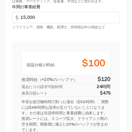
は事務、マーケティング、提案書、学習などに使われます。
年間の事業経費
$
ソフトウェア、保険、機器、税理士、所得税以外の税金など
$100
損益分岐の時給
$120
推奨時給（+20%のバッファ）
24時間
週あたりの請求可能時間
$479
換算日額レート
年収を総労働時間で割った場合（$52/時間）、実際
には$48/時間も請求が足りていないことになりま
す。その差は非請求時間と事業経費に由来します。
推奨レートには、スコープ拡大、クライアント間の
空き期間、閑散期に備えた20%のバッファが含まれ
ています。