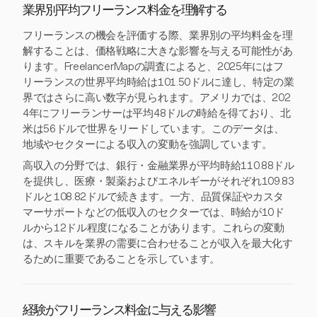
業界別平均フリーランス料金を理解する
フリーランスの機会を評価する際、業界別の平均料金を理
解することは、価格戦略に大きな影響を与える可能性があ
ります。FreelancerMapの調査によると、2025年にはフ
リーランスの世界平均時給は101.50ドルに達し、特定の業
界ではさらに高い数字が見られます。アメリカでは、202
4年にフリーランサーは平均48ドルの時給を得ており、北
米は56ドルで世界をリードしています。このデータは、
地域やセクターによる収入の変動を強調しています。
高収入の分野では、銀行・金融業界が平均時給110.88ドル
を提供し、医療・製薬およびエネルギーがそれぞれ109.83
ドルと108.82ドルで続きます。一方、品質保証やカスタ
マーサポートなどの低収入のセクターでは、時給が10ド
ルから12ドル程度になることがあります。これらの変動
は、スキルを業界の需要に合わせることが収入を最大化す
るために重要であることを示しています。
経験がフリーランス料金に与える影響