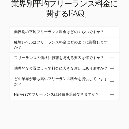
業界別平均フリーランス料金に
関するFAQ
業界別の平均フリーランス料金はどのくらいですか？
業界によって平均フリーランス料金は大きく異なり
経験レベルはフリーランス料金にどのように影響します
ます。例えば、銀行・金融業界は時給110.88ドルに
か？
達することがありますが、品質保証の分野では平均1
経験レベルはフリーランス料金に大きな影響を与え
フリーランスの価格に影響を与える要因は何ですか？
0ドル程度です。これらの違いを理解することで、価
ます。例えば、経験豊富なプロジェクトマネー
格戦略を導くことができます。
フリーランスの価格は、業界の需要、経験、地理的
ジャーは時給約38ドルを得ることができる一方で、
地理的な位置によって料金に大きな違いはありますか？
な位置、プラットフォームのベンチマークによって
初心者は低い料金から始まることがあります。強力
はい、地理的な位置はフリーランス料金に影響を与
影響を受けます。自己雇用税などの経済的要因も、
どの業界が最も高いフリーランス料金を提供しています
なポートフォリオを構築し、経験を積むことで、よ
えます。例えば、北米は時給56ドルという高い平均
か？
フリーランサーが収益性を維持するために料金を設
り高い収入を得ることができます。
料金を持っています。地域の経済状況や需要がこれ
定する方法に影響を与えます。
銀行・金融、医療・製薬、エネルギーなどの業界
Harvestでフリーランスは経費を追跡できますか？
らの格差に影響を与えます。
は、時給100ドルを超える高いフリーランス料金を提
はい、Harvestはフリーランスが領収書をキャプチャ
供しています。これらのセクターは、専門的なスキ
して経費を追跡できるようにし、時間追跡と合わせ
ルと専門知識を重視しています。
て包括的な財務管理を実現します。