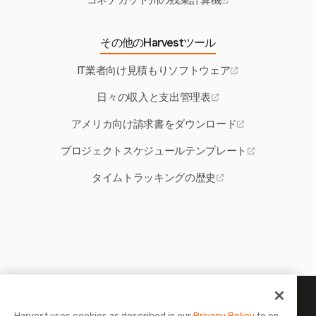
コネチカット州の残業計算機
その他のHarvestツール
IT業者向け見積もりソフトウェア
日々の収入と支出管理表
アメリカ向け請求書をダウンロード
プロジェクトスケジュールテンプレート
タイムトラッキングの歴史
あなたの時間には記録する価値
Harvest uses cookies as described in our
Privacy Policy
to en