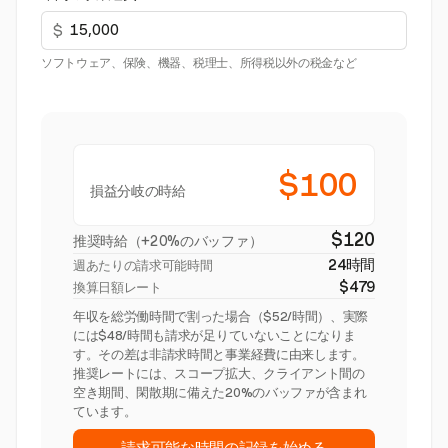
$
ソフトウェア、保険、機器、税理士、所得税以外の税金など
$100
損益分岐の時給
$120
推奨時給（+20%のバッファ）
24時間
週あたりの請求可能時間
$479
換算日額レート
年収を総労働時間で割った場合（$52/時間）、実際
には$48/時間も請求が足りていないことになりま
す。その差は非請求時間と事業経費に由来します。
推奨レートには、スコープ拡大、クライアント間の
空き期間、閑散期に備えた20%のバッファが含まれ
ています。