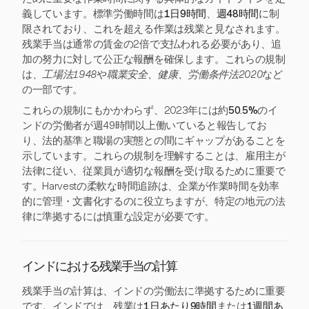
義しています。標準労働時間は
1日9時間
、
週48時間
に制
限されており、これを超える作業は残業と見なされます。
残業手当は通常の賃金の2倍で支払われる必要があり、追
加の努力に対して公正な報酬を確保します。これらの規制
は、
工場法1948
や
職業安全、健康、労働条件法2020
など
の一部です。
これらの規制にもかかわらず、2023年には約
50.5%
のイ
ンドの労働者が週49時間以上働いていると報告してお
り、法的基準と職場の実態との間にギャップがあることを
示しています。これらの規制を理解することは、雇用主が
法律に従い、従業員が適切な報酬を受け取るために重要で
す。Harvestの柔軟な時間追跡は、企業が作業時間を効率
的に管理・文書化するのに役立ちますが、特定の地元の法
律に準拠するには慎重な設定が必要です。
インドにおける残業手当の計算
残業手当の計算は、インドの労働法に準拠するために重要
です。インドでは、残業は
1日あたり9時間
または
1週間あ