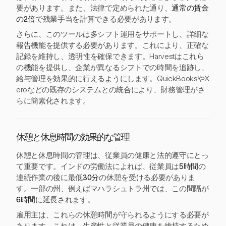
要があります。また、法律で定められた通り、
通常の賃金
の2倍
で残業手当を計算できる必要があります。
さらに、このツールは多シフト運用をサポートし、詳細な
報告機能を提供する必要があります。これにより、正確な
記録を維持し、透明性を確保できます。Harvestはこれら
の機能を提供し、企業が異なるシフトでの時間を追跡し、
給与管理を効果的に行えるようにします。QuickBooksやX
eroなどの既存のシステムとの統合により、財務管理がさ
らに簡素化されます。
休憩と休息時間の効果的な管理
休憩と休息時間の管理は、従業員の健康と法的遵守にとっ
て重要です。インドの労働法によれば、従業員は
5時間
の
連続作業の後に最低
30分
の休憩を受ける必要がありま
す。一部の州、例えばマハラシュトラ州では、この間隔が
6時間
に延長されます。
雇用主は、これらの休憩時間が守られるようにする必要が
あります。これは、生産性と従業員の健康を維持するため