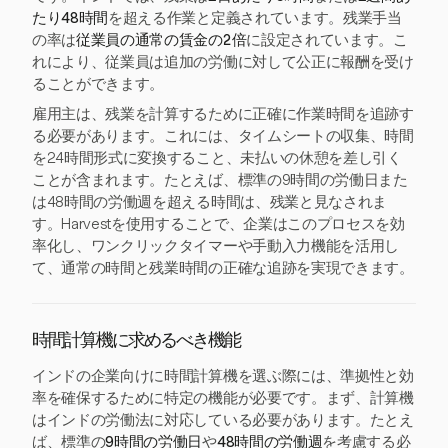
たり48時間
を超える作業と定義されています。残業手当
の率は
従業員の通常の賃金の2倍
に設定されています。こ
れにより、従業員は追加の労働に対して公正に報酬を受け
ることができます。
雇用主は、残業を計算するために正確に作業時間を追跡す
る必要があります。これには、タイムシートの収集、時間
を24時間形式に変換すること、未払いの休憩を差し引く
ことが含まれます。たとえば、標準の9時間の労働日また
は48時間の労働週を超える時間は、残業と見なされま
す。Harvestを使用することで、企業はこのプロセスを効
率化し、ワンクリックタイマーや手動入力機能を活用し
て、通常の時間と残業時間の正確な追跡を実現できます。
時間計算機に求めるべき機能
インドの企業向けに時間計算機を選ぶ際には、準拠性と効
率を確保するために特定の機能が必要です。まず、計算機
はインドの労働法に対応している必要があります。たとえ
ば、標準の
9時間の労働日
や
48時間の労働週
を考慮する必