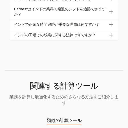
おり、追加の労働に対して公正な報酬を確保しま
す。その柔軟な時間追跡機能により、企業はインド
す。
インドの労働法では、連続して5時間働いた後に最低
の労働法に準拠した設定を手動で行い、残業手当の
Harvestはインドの業界で複数のシフトを追跡できます
30分の休憩を受ける必要があります。一部の州で
か？
正確な計算を確保できます。
は、6時間後に休憩を許可しています。これらの規制
はい、Harvestはタイマーと手動入力機能を使用して
インドで正確な時間追跡が重要な理由は何ですか？
は、従業員の健康を確保するために設けられていま
複数のシフトを追跡できます。これにより、多様な
す。
正確な時間追跡は、インドで労働法に準拠し、残業
シフトパターンを持つ業界に適しています。さまざ
インドの工場での残業に関する法律は何ですか？
を正しく計算し、公正な従業員報酬を確保するため
まな運用時間にわたる包括的な追跡が可能です。
インドの工場での残業は1948年の工場法に基づいて
に重要です。透明性を維持し、法的な罰則を避ける
おり、通常の賃金の2倍での残業手当を義務付け、四
のに役立ちます。
半期ごとの残業を50時間に制限しています。ただ
し、一部の州では上限が高く設定されています。
関連する計算ツール
業務を計算し最適化するためのさらなる方法をご紹介しま
す
類似の計算ツール