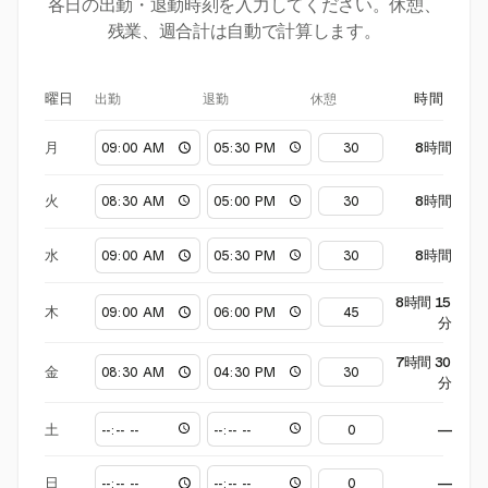
各日の出勤・退勤時刻を入力してください。休憩、
残業、週合計は自動で計算します。
出勤
退勤
休憩
曜日
時間
月
8時間
火
8時間
水
8時間
8時間 15
木
分
7時間 30
金
分
土
—
日
—