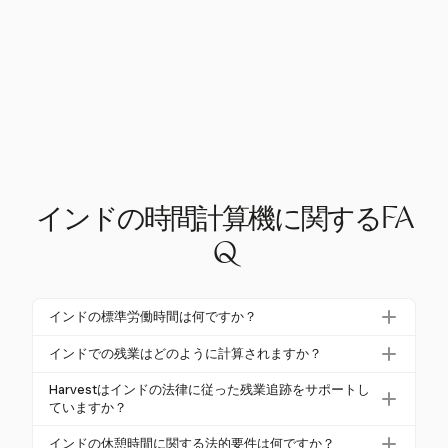
インドの時間計算機に関するFA
Q
インドの標準労働時間は何ですか？
インドでは、標準の労働時間は1日あたり9時間、1週
インドでの残業はどのように計算されますか？
間あたり48時間に制限されています。これらの制限
インドでの残業は、1日あたり9時間または1週間あた
は、公正な労働慣行を確保するために設定されてお
Harvestはインドの法律に従った残業追跡をサポートし
り48時間を超える作業に基づいて計算されます。残
ていますか？
り、1948年の工場法の規定の一部です。
業の報酬は、従業員の通常の賃金の2倍に設定されて
はい、Harvestは残業時間の追跡をサポートしていま
インドの休憩時間に関する法的要件は何ですか？