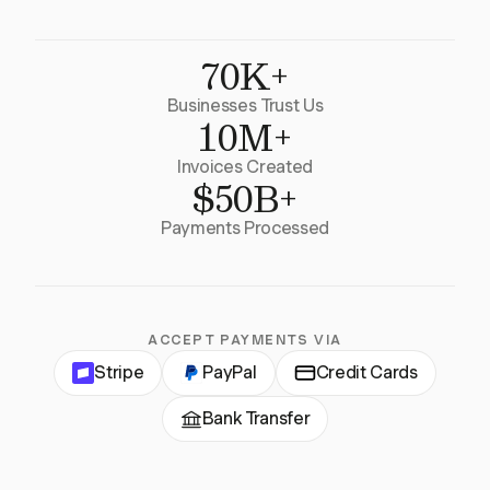
70K+
Businesses Trust Us
10M+
Invoices Created
$50B+
Payments Processed
ACCEPT PAYMENTS VIA
Stripe
PayPal
Credit Cards
Bank Transfer