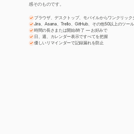
感そのものです。
ブラウザ、デスクトップ、モバイルからワンクリック
Jira、Asana、Trello、GitHub、その他50以上のツ
時間の長さまたは開始/終了 — お好みで
日、週、カレンダー表示ですべてを把握
優しいリマインダーで記録漏れを防止