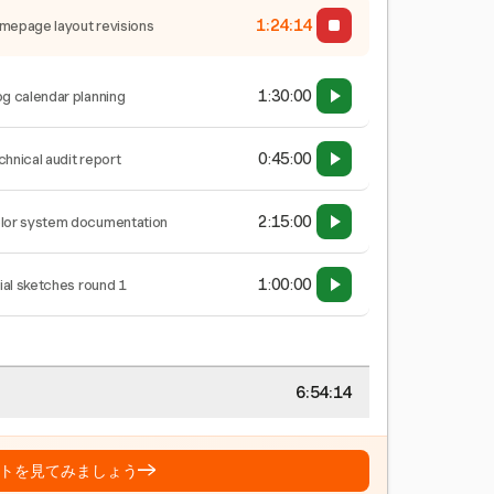
1:24:14
mepage layout revisions
1:30:00
og calendar planning
0:45:00
chnical audit report
2:15:00
lor system documentation
1:00:00
tial sketches round 1
6:54:14
→
トを見てみましょう