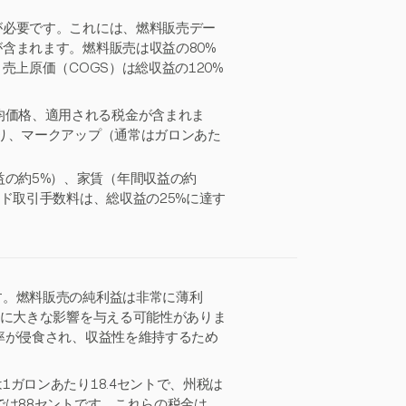
が必要です。これには、燃料販売デー
含まれます。燃料販売は収益の80%
上原価（COGS）は総収益の120%
均価格、適用される税金が含まれま
おり、マークアップ（通常はガロンあた
益の約5%）、家賃（年間収益の約
ード取引手数料は、総収益の25%に達す
す。燃料販売の純利益は非常に薄利
性に大きな影響を与える可能性がありま
率が侵食され、収益性を維持するため
ガロンあたり18.4セントで、州税は
では88セントです。これらの税金は、