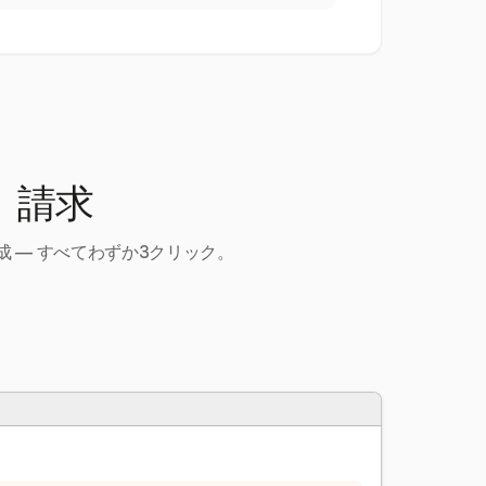
、請求
 — すべてわずか3クリック。