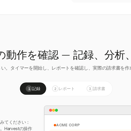
の動作を確認 — 記録、分析
い。タイマーを開始し、レポートを確認し、実際の請求書を作成
記録
レポート
請求書
1
2
3
てみてください：
ACME CORP
arvestの操作