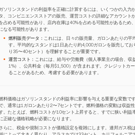
ガソリンスタンドの利益率を正確に計算するには、いくつかの入力
タ、コンビニエンスストアの販売、運営コストの詳細なアカウントが
を占める可能性があり、店内在庫は40%を占める可能性があるため、売
になる可能性があります。
燃料販売データ：
これには、日々の販売量、ガロンあたりの平
す。平均的なスタンドは1日あたり約4,000ガロンを販売して
り35〜40セント）を理解することが重要です。
運営コスト：
これには、給与や労働費（個人事業主の場合、収
1%）、公共料金（毎月$1,500）が含まれます。クレジットカ
ることがあるため、考慮する必要があります。
燃料価格はガソリンスタンドの利益率に影響を与える重要な変数で
で、通常は1ガロンあたり2〜7セントです。燃料価格の変動は収益
す。たとえば、燃料コストが10セント上昇すると、すでに狭い利益
に正確な価格戦略が必要になります。
さらに、税金や規制コストが価格設定を複雑にします。連邦ガス税は1
州によって大きく異なり、アラスカでは33セント、カリフォルニア