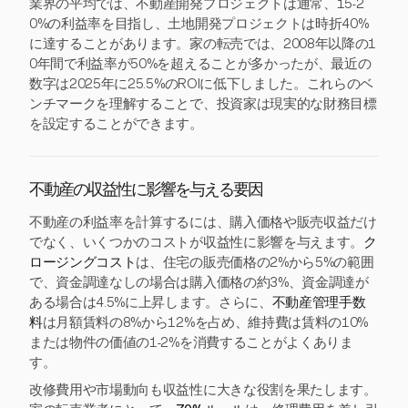
業界の平均では、不動産開発プロジェクトは通常、15-2
0%の利益率を目指し、土地開発プロジェクトは時折40%
に達することがあります。家の転売では、2008年以降の1
0年間で利益率が50%を超えることが多かったが、最近の
数字は2025年に25.5%のROIに低下しました。これらのベ
ンチマークを理解することで、投資家は現実的な財務目標
を設定することができます。
不動産の収益性に影響を与える要因
不動産の利益率を計算するには、購入価格や販売収益だけ
でなく、いくつかのコストが収益性に影響を与えます。
ク
ロージングコスト
は、住宅の販売価格の2%から5%の範囲
で、資金調達なしの場合は購入価格の約3%、資金調達が
ある場合は4.5%に上昇します。さらに、
不動産管理手数
料
は月額賃料の8%から12%を占め、維持費は賃料の10%
または物件の価値の1-2%を消費することがよくありま
す。
改修費用や市場動向も収益性に大きな役割を果たします。