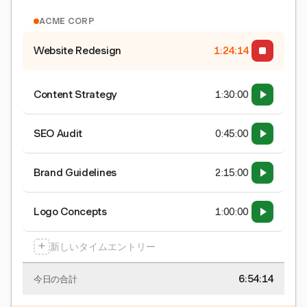
ACME CORP
Website Redesign
1:24:15
Content Strategy
1:30:00
SEO Audit
0:45:00
Brand Guidelines
2:15:00
Logo Concepts
1:00:00
+
新しいタイムエントリー
6:54:15
今日の合計