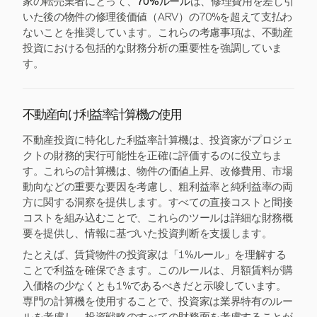
家の転売業者にとって、
70%ルール
は、修理費用を差し引
いた後の物件の修理後価値（ARV）の70%を超えて支払わ
ないことを推奨しています。これらの考慮事項は、不動産
投資における包括的な財務分析の重要性を強調していま
す。
不動産向け利益率計算機の使用
不動産投資に特化した利益率計算機は、投資家がプロジェ
クトの財務的実行可能性を正確に評価するのに役立ちま
す。これらの計算機は、物件の価値上昇、改修費用、市場
動向などの重要な要因を考慮し、粗利益率と純利益率の両
方に関する洞察を提供します。すべての直接コストと間接
コストを組み込むことで、これらのツールは詳細な財務概
要を提供し、情報に基づいた投資判断を支援します。
たとえば、賃貸物件の投資家は「1%ルール」を理解する
ことで利益を確保できます。このルールは、月額賃料が購
入価格の少なくとも1%であるべきだと示唆しています。
専門の計算機を使用することで、投資家は業界特有のルー