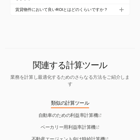
わないことを推奨しています。これにより、家のフ
クロージングコストは通常、販売価格の2%から5%
賃貸物件において良いROIとはどのくらいですか？
リッピングでの利益を確保できます。
で、投資コストを増加させることで全体の利益を減
賃貸物件における良いROIは一般的に5%から10%の
少させます。これらのコストを正確に計算すること
間で、10%を超えるものは優れたものと見なされま
は、真の利益性を評価するために重要です。
す。これらの数値は、投資家が潜在的なリターンを
評価し、情報に基づいた意思決定を行うのに役立ち
ます。
関連する計算ツール
業務を計算し最適化するためのさらなる方法をご紹介しま
す
類似の計算ツール
自動車のための利益率計算機
ベーカリー用利益率計算機
不動産エージェント向け時給計算機