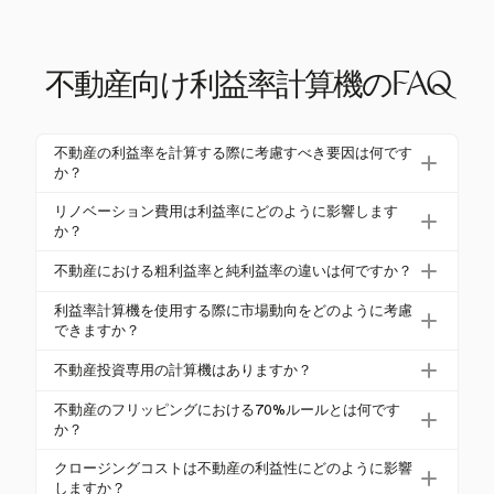
不動産向け利益率計算機のFAQ
不動産の利益率を計算する際に考慮すべき要因は何です
か？
不動産の利益率を計算する際には、購入費用や改修
リノベーション費用は利益率にどのように影響します
費用などの直接コスト、税金や管理手数料などの間
か？
接コストを考慮してください。市場動向や物件の価
リノベーション費用は総投資額を増加させることで
不動産における粗利益率と純利益率の違いは何ですか？
値上昇も収益性に影響を与えます。
利益率に大きな影響を与えます。70%ルールでは、
粗利益率は収益から直接費用を引いて計算され、初
投資家は物件のARVからこれらの費用を引いた額の7
利益率計算機を使用する際に市場動向をどのように考慮
期の利益性を示します。純利益率は税金や利息を含
できますか？
0%を超えて支払わないことが推奨されています。
むすべての費用を考慮し、実際の手取り収入を提供
市場動向は不動産の価値や潜在的なリターンに影響
不動産投資専用の計算機はありますか？
します。
を与えます。利益率計算機は、価値の上昇率や市場
はい、不動産専用の計算機はリノベーション費用や
状況を組み込むことで、現実的な利益予測を提供し
不動産のフリッピングにおける70%ルールとは何です
市場動向、価値の上昇率などの要素を考慮し、粗利
か？
ます。
益率と純利益率に関する特化した洞察を提供しま
70%ルールは、投資家が物件の修理後の価値（AR
クロージングコストは不動産の利益性にどのように影響
す。
V）から推定修理費用を引いた額の70%を超えて支払
しますか？