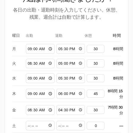
各日の出勤・退勤時刻を入力してください。休憩、
残業、週合計は自動で計算します。
出勤
退勤
休憩
曜日
時間
月
8時間
火
8時間
水
8時間
8時間 15
木
分
7時間 30
金
分
土
—