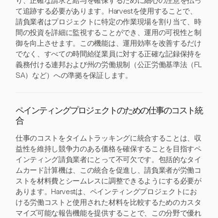
り、正確な請求と給与を確保するために細心の注意を払っ
て追跡する必要があります。Harvestを使用することで、
請負業者はプロジェクトに特定の作業現場を割り当て、時
間の投資を詳細に監視することができ、運用の可視性と制
御を向上させます。この機能は、運用効率を改善するだけ
でなく、すべての時間給従業員に対する正確な記録保持を
義務付ける連邦および州の労働規制（公正労働基準法（FL
SA）など）への準拠を保証します。
ペインティングプロジェクトのための仕事のコスト統
合
仕事のコストをタイムトラッキングに統合することは、収
益性を維持し競争力のある価格を確保することを目指すペ
インティング請負業者にとって不可欠です。包括的なタイ
ムカード計算機は、この統合を促進し、請負業者が労働コ
ストを材料費とシームレスに調整できるようにする必要が
あります。Harvestは、ペインティングプロジェクトにお
ける労働コストと使用された材料を比較するためのカスタ
マイズ可能な報告機能を提供することで、この分野で優れ