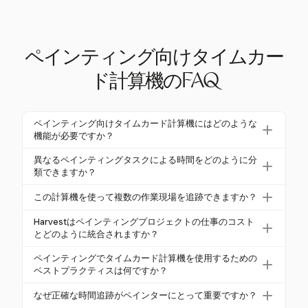
ペインティング向けタイムカー
ド計算機のFAQ
ペインティング向けタイムカード計算機にはどのような
機能が必要ですか？
ペインティング向けのタイムカード計算機には、タ
異なるペインティングタスクによる時間をどのように分
スクの分類、複数サイトの追跡、仕事のコストシス
類できますか？
テムとの統合が必要です。これらの機能は、労働の
Harvestを使用することで、準備、ペインティング、
この計算機を使って複数の作業現場を追跡できますか？
正確な追跡と財務管理を確保します。
清掃などの特定のプロジェクトタスクごとに時間を
はい、Harvestは異なるプロジェクトの時間を管理す
追跡することができます。この詳細さは、正確な請
Harvestはペインティングプロジェクトの仕事のコスト
ることで複数の作業現場を追跡することをサポート
とどのように統合されますか？
求とプロジェクト計画に役立ちます。
します。これは、さまざまな場所を同時に扱うペイ
Harvestは、各プロジェクトに特有の経費と時間を追
ペインティングでタイムカード計算機を使用するための
ンティング請負業者にとって不可欠です。
跡することで仕事のコストと統合されます。これに
ベストプラクティスは何ですか？
より、ペインティング請負業者は労働コストを材料
ベストプラクティスには、タスクの分類、リアルタ
なぜ正確な時間追跡がペインターにとって重要ですか？
費と調整し、正確な財務洞察を得ることができま
イムでの時間追跡、仕事のコストシステムとの統合