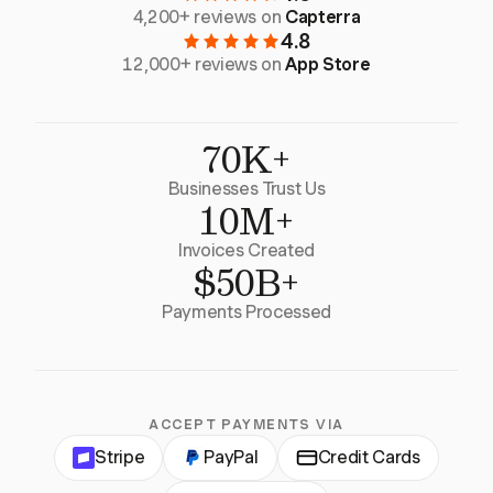
4,200+ reviews on
Capterra
4.8
12,000+ reviews on
App Store
70K+
Businesses Trust Us
10M+
Invoices Created
$50B+
Payments Processed
ACCEPT PAYMENTS VIA
Stripe
PayPal
Credit Cards