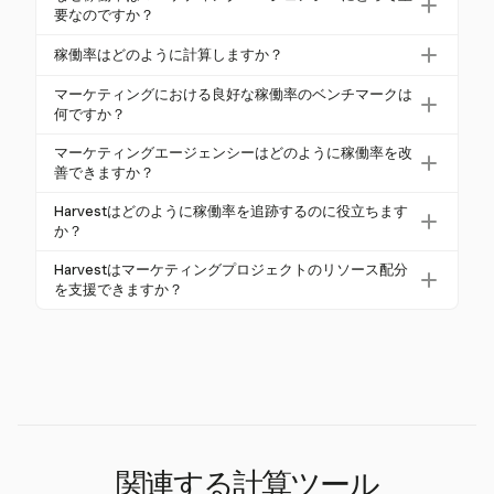
従業員の労働時間のうち、請求可能なクライアント
要なのですか？
作業に費やされる割合を測定します。これは利益性
稼働率は、利益性と効率性に直接影響を与えるため
稼働率はどのように計算しますか？
にとって重要であり、スタッフの時間がどれだけ効
重要です。これは、エージェンシーがリソースを効
果的に収益に変わるかを示します。エージェンシー
稼働率は、総請求可能時間を総利用可能労働時間で
果的に配分し、収益を予測し、情報に基づいた人員
マーケティングにおける良好な稼働率のベンチマークは
の一般的な目標は70%から80%の間です。
割り、100を掛けることで計算します。この公式は、
何ですか？
配置の決定を行うのに役立ちます。低い稼働率は非
従業員が収益を生むタスクに費やす時間の割合を提
効率を示す可能性があり、過度に高い率は燃え尽き
マーケティングエージェンシーにとって、良好な稼
マーケティングエージェンシーはどのように稼働率を改
供し、エージェンシーの効率性を理解するために重
症候群を引き起こす可能性があります。
働率は通常70%から80%の範囲です。個々の配信役
善できますか？
要です。
割は75%から90%を目指すことが多く、管理職は5
エージェンシーは、リソースの配分を最適化し、非
Harvestはどのように稼働率を追跡するのに役立ちます
0%から75%を目指すことがあります。50%未満の率
請求タスクを減らし、ワークフローを効率化するこ
か？
は過少利用を示し、100%は燃え尽き症候群のリスク
とで稼働率を向上させることができます。Harvestの
Harvestは、請求可能時間と非請求時間の両方を記録
があるため理想的ではありません。
Harvestはマーケティングプロジェクトのリソース配分
ようなツールを利用して時間を追跡し、データを分
することで、マーケティングエージェンシーが稼働
を支援できますか？
析することで、時間の浪費を特定し、全体的な効率
率を追跡するのを助けます。これにより、エージェ
はい、Harvestはチームの稼働に関する詳細なレポー
を改善するのに役立ちます。
ンシーは時間の配分が利益に与える影響を分析し、
トを提供し、エージェンシーがリソース配分を最適
パフォーマンスを最適化するためのデータに基づい
化するのを助けます。時間の使い方を理解すること
た意思決定を行うことができます。
で、エージェンシーは作業負荷をバランスさせ、プ
ロジェクトが効率的にスタッフされるようにし、
チームメンバーに過度の負担をかけないようにでき
ます。
関連する計算ツール