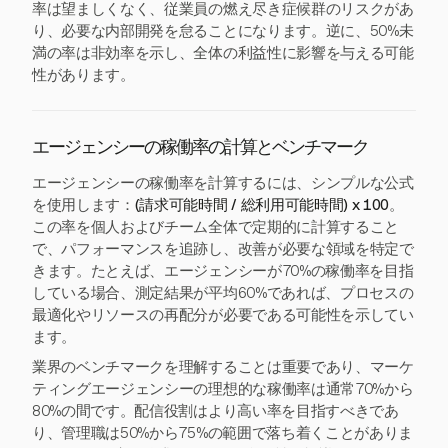
率は望ましくなく、従業員の燃え尽き症候群のリスクがあ
り、必要な内部開発を怠ることになります。逆に、50%未
満の率は非効率を示し、全体の利益性に影響を与える可能
性があります。
エージェンシーの稼働率の計算とベンチマーク
エージェンシーの稼働率を計算するには、シンプルな公式
を使用します：
(請求可能時間 / 総利用可能時間) x 100
。
この率を個人およびチーム全体で定期的に計算すること
で、パフォーマンスを追跡し、改善が必要な領域を特定で
きます。たとえば、エージェンシーが70%の稼働率を目指
している場合、測定結果が平均60%であれば、プロセスの
最適化やリソースの再配分が必要である可能性を示してい
ます。
業界のベンチマークを理解することは重要であり、マーケ
ティングエージェンシーの理想的な稼働率は通常70%から
80%の間です。配信役割はより高い率を目指すべきであ
り、管理職は50%から75%の範囲で落ち着くことがありま