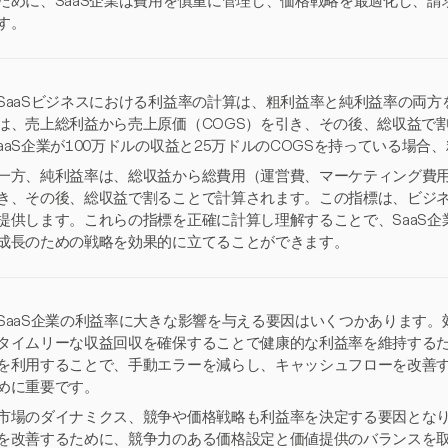
ために、SaaS企業は費用を慎重に管理し、価格戦略を最適化し、
す。
SaaSビジネスにおける利益率の計算は、粗利益率と純利益率の両
は、売上総利益から売上原価（COGS）を引き、その後、総収益で
aaS企業が100万ドルの収益と25万ドルのCOGSを持っている場合
一方、純利益率は、総収益から総費用（運営費、マーケティング費
き、その後、総収益で割ることで計算されます。この指標は、ビジ
提供します。これらの指標を正確に計算し理解することで、SaaS
成長のための戦略を効果的に立てることができます。
SaaS企業の利益率に大きな影響を与える要因はいくつかあります
タイムリーな収益回収を確保することで健康的な利益率を維持する
を利用することで、手動エラーを減らし、キャッシュフローを改善
めに重要です。
市場のダイナミクス、競争や価格戦略も利益率を決定する要因とな
を改善するために、競争力のある価格設定と価値提供のバランスを取