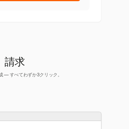
、請求
 — すべてわずか3クリック。