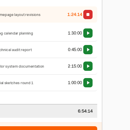
1:24:15
mepage layout revisions
1:30:00
og calendar planning
0:45:00
chnical audit report
2:15:00
lor system documentation
1:00:00
tial sketches round 1
6:54:15