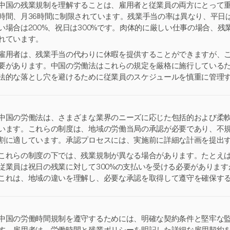
中国の残業規制を理解することは、雇用者と従業員の両方にとって重
時間、月36時間に制限されています。残業手当の率は異なり、平日は
い場合は200%、祝日は300%です。肉体的に厳しい仕事の場合、残
れています。
雇用者は、残業手当の代わりに休暇を提供することができますが、
要があります。中国の労働法はこれらの規定を厳格に施行している
法的な落とし穴を避けるために従業員のスケジュールを慎重に管理
中国の労働法は、さまざまな業界のニーズに応じた包括的および柔
います。これらの制度は、地域の労働当局の承認が必要であり、不
割に適しています。承認プロセスには、実施前に詳細な計画を提出
これらの制度の下では、残業規制が異なる場合があります。たとえ
従業員は祝日の残業に対して300%の支払いを受ける必要がありま
これは、地域の違いを理解し、必要な承認を取得して遵守を確保す
中国の労働時間規制を遵守するためには、明確な契約条件と堅牢な