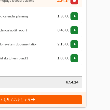
1:24:15
mepage layout revisions
1:30:00
og calendar planning
0:45:00
chnical audit report
2:15:00
lor system documentation
1:00:00
tial sketches round 1
6:54:15
→
トを見てみましょう