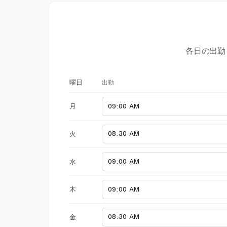
各日の出勤
出勤
曜日
月
火
水
木
金