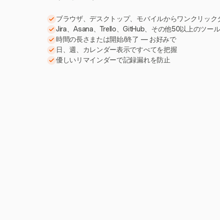
ブラウザ、デスクトップ、モバイルからワンクリック
Jira、Asana、Trello、GitHub、その他50以上のツ
時間の長さまたは開始/終了 — お好みで
日、週、カレンダー表示ですべてを把握
優しいリマインダーで記録漏れを防止