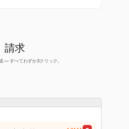
、請求
 — すべてわずか3クリック。