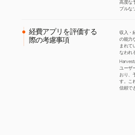
高度な
プルな
経費アプリを評価する
収入・
の能力
際の考慮事項
まれて
なわれ
Har
ユーザ
おり、
す。こ
信頼で