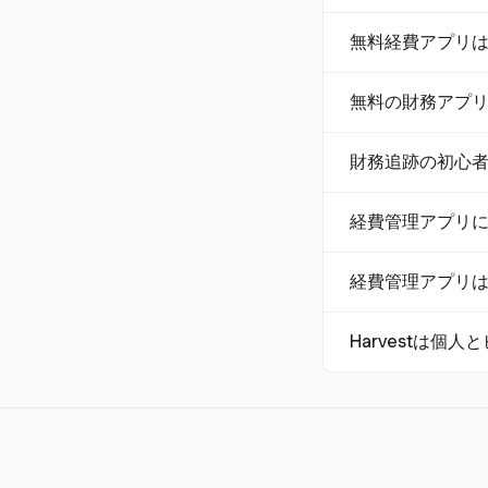
収入と経費追跡のた
無料経費アプリ
のない30日間の
多くの無料経費ア
無料の財務アプ
の利用規約を確認
一部の無料財務ア
財務追跡の初心
があります。しかし
Harvestは、
経費管理アプリ
理を始めるのに最
考慮すべき主な機能
経費管理アプリ
は、プロジェクト
正確な財務記録を
Harvestは
0%のユーザーが
はい、Harves
財務管理にプロジ