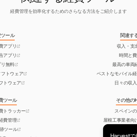
経費管理を効率化するためのさらなる方法をご紹介します
費ツール
関連す
費アプリ
収入・支
告アプリ
時間と費
プリ無料
最高の車両
ソフトウェア
ベストなモバイル経
フトウェア
日々の収入
費ツール
その他のH
費トラッカー
スペインの
経費管理
屋根工事業者向
追跡ツール
オランダ向け請
Harves