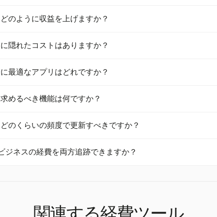
めの無料トライアルを提供するアプリはいくつかありますが、Harve
はどのように収益を上げますか？
無料トライアルを提供しており、フリーランサーや小規模チームに人
プリは、データ共有契約やプレミアム機能の提供によって収益を上げ
リに隠れたコストはありますか？
して、潜在的なプライバシーへの影響を理解することが重要です。
プリには、特定の機能に対する料金やデータ共有の慣行など、隠れた
者に最適なアプリはどれですか？
、Harvestは隠れたコストのない透明な30日間の無料トライアル
ユーザーフレンドリーなインターフェースとシンプルな経費追跡機能を提
に求めるべき機能は何ですか？
適な選択肢です。
には、使いやすさ、コストの透明性、効率的な経費追跡の能力が含まれま
はどのくらいの頻度で更新すべきですか？
ベースの経費追跡と隠れた手数料がない点で優れています。
維持するために、経費管理アプリは週に一度更新することをお勧めし
個人とビジネスの経費を両方追跡できますか？
予算管理アプリを少なくとも週に一度利用しているという傾向と一致
tは個人とビジネスの経費を追跡するのに適しており、特にフリーランサ
ェクトベースのアプローチを必要とする場合に便利です。
関連する経費ツール