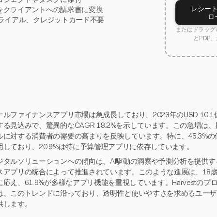
レシー
をクライアントへの請求書に変換
ロ
トライアル、クレジットカード不要
またはドラッグ＆
とPDF、
ルファイナンスアプリ市場は急成長しており、2023年のUSD 10.1億か
する見込みで、驚異的なCAGR 18.2%を示しています。この急増は
ルに対する消費者の需要の高まりを反映しています。特に、45.3%
用しており、20.9%は特に予算管理アプリに依存しています。
ジタルソリューションへの傾向は、AI駆動の洞察や予測分析を提供
スアプリの統合によって推進されています。このような進展は、18歳
に応え、61.9%が多様なアプリ機能を重視しています。Harvestの
は、このトレンドに沿っており、透明性と使いやすさを求めるユーザ
供します。