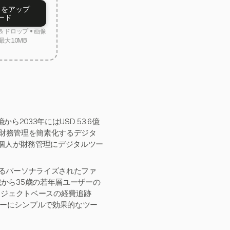
トをアップ
ード
ドロップ • 画像
最大10MB
ら2033年にはUSD 53.6億
、財務管理を簡素化するデジタ
の個人が財務管理にデジタルツー
するパーソナライズされたファ
から35歳の若年層ユーザーの
プロジェクトベースの経費追跡
ーにシンプルで効果的なツー