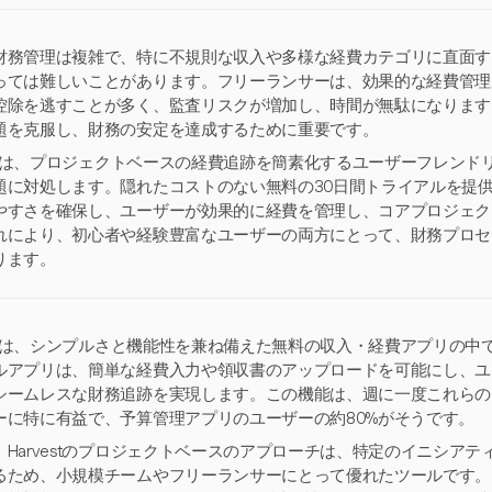
財務管理は複雑で、特に不規則な収入や多様な経費カテゴリに直面す
っては難しいことがあります。フリーランサーは、効果的な経費管理が
控除を逃すことが多く、監査リスクが増加し、時間が無駄になります
題を克服し、財務の安定を達成するために重要です。
vestは、プロジェクトベースの経費追跡を簡素化するユーザーフレン
題に対処します。隠れたコストのない無料の30日間トライアルを提
やすさを確保し、ユーザーが効果的に経費を管理し、コアプロジェク
れにより、初心者や経験豊富なユーザーの両方にとって、財務プロセ
ります。
vestは、シンプルさと機能性を兼ね備えた無料の収入・経費アプリの
ルアプリは、簡単な経費入力や領収書のアップロードを可能にし、ユ
シームレスな財務追跡を実現します。この機能は、週に一度これらの
ーに特に有益で、予算管理アプリのユーザーの約80%がそうです。
、Harvestのプロジェクトベースのアプローチは、特定のイニシア
るため、小規模チームやフリーランサーにとって優れたツールです。