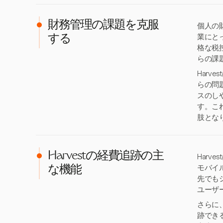
財務管理の課題を克服
個人の
業にと
する
格な税
らの課
Har
らの問
スのし
す。こ
肢とな
Harvestの経費追跡の主
Har
モバイ
な機能
先でも
ユーザ
さらに
跡でき