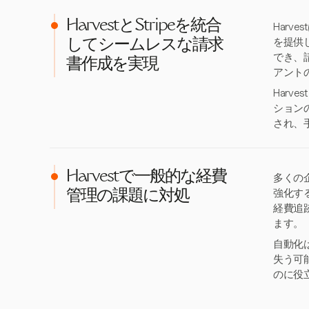
HarvestとStripeを統合
Harv
を提供
してシームレスな請求
でき、
書作成を実現
アント
Harv
ション
され、
Harvestで一般的な経費
多くの
強化す
管理の課題に対処
経費追
ます。
自動化
失う可
のに役