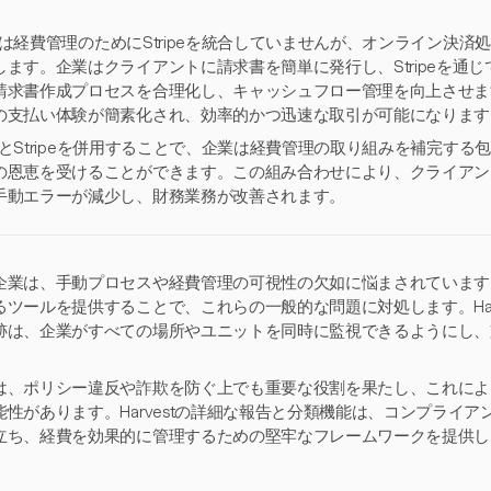
estは経費管理のためにStripeを統合していませんが、オンライン決
します。企業はクライアントに請求書を簡単に発行し、Stripeを通
請求書作成プロセスを合理化し、キャッシュフロー管理を向上させま
の支払い体験が簡素化され、効率的かつ迅速な取引が可能になります
estとStripeを併用することで、企業は経費管理の取り組みを補完す
の恩恵を受けることができます。この組み合わせにより、クライアン
手動エラーが減少し、財務業務が改善されます。
企業は、手動プロセスや経費管理の可視性の欠如に悩まされています。H
るツールを提供することで、これらの一般的な問題に対処します。Har
跡は、企業がすべての場所やユニットを同時に監視できるようにし、
は、ポリシー違反や詐欺を防ぐ上でも重要な役割を果たし、これによ
能性があります。Harvestの詳細な報告と分類機能は、コンプライ
立ち、経費を効果的に管理するための堅牢なフレームワークを提供し