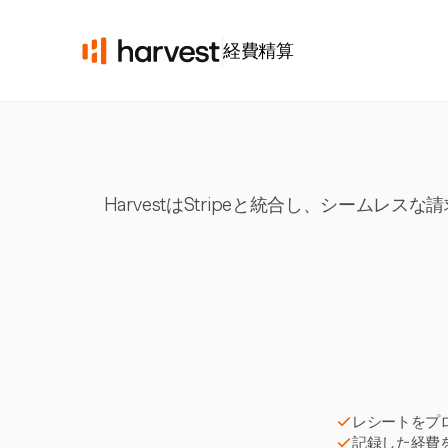
経費精算
HarvestはStripeと統合し、シー
レシートをプ
記録した経費