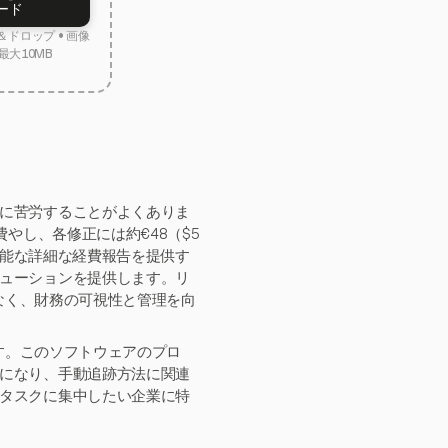
ード
ドロップ • 画像
最大10MB
に苦労することがよくありま
やし、各修正には約€48（$5
が可能な詳細な経費報告を提供す
ューションを提供します。リ
はなく、財務の可視性と管理を向
ます。このソフトウェアのプロ
になり、手動追跡方法に関連
タスクに集中したい企業に特