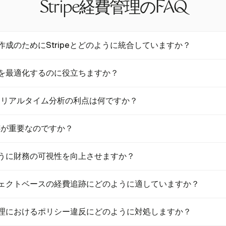
Stripe経費管理のFAQ
求書作成のためにStripeとどのように統合していますか？
求書作成プロセスを合理化するためにStripeと統合しており、クライア
控除を最適化するのに役立ちますか？
ことができます。この統合により、支払いの回収が簡素化され、キャ
tは企業がカテゴリーやプロジェクトごとに経費を正確に追跡できるよう
るリアルタイム分析の利点は何ですか？
。これにより、すべての控除可能な経費が税務目的に正しく記録され
は、支出に関する瞬時の洞察を提供し、企業がトレンドを監視し、予
跡が重要なのですか？
す。これにより、財務管理と意思決定が向上します。
手動プロセスに関連するエラーや非効率を減少させます。時間とコス
のように財務の可視性を向上させますか？
トを最大80％削減できます。
支出パターンに関する洞察を提供する詳細なエクスポート可能なレポート
プロジェクトベースの経費追跡にどのように適していますか？
上させます。このデータは、より良い財務計画と戦略的リソース配分
経費をプロジェクトごとに分類できるため、プロジェクトベースの追跡に
経費管理におけるポリシー違反にどのように対処しますか？
ロジェクトの予算やタイムラインを最適化するのに役立ちます。