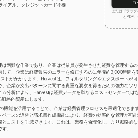
ロ
トライアル、クレジットカード不要
またはドラッグ＆
とPDF、
理は困難な作業であり、企業は従業員が発生させた経費を管理するの
均して、企業は経費報告のエラーを修正するのに年間約3,000時間を費
コストがかかります。Harvestは、フィルタリングやエクスポート
で、企業が支出パターンに関する貴重な洞察を得るための強力なソリ
イム分析により、Harvestは経費データを単なるコストセンターで
る戦略的資産にします。
vestの機能を活用することで、企業は経費管理プロセスを最適化でき
トベースの追跡と請求書作成機能により、経費の効率的な管理が可能
間とコストを削減できます。これは、業務を合理化し、より戦略的な
です。