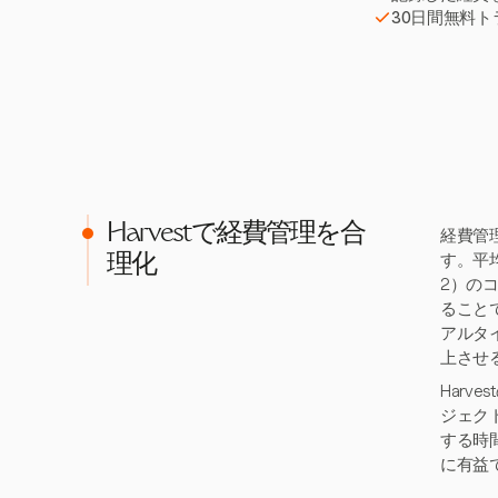
30日間無料
Harvestで経費管理を合
経費管
す。平
理化
2）の
ること
アルタ
上させ
Har
ジェク
する時
に有益