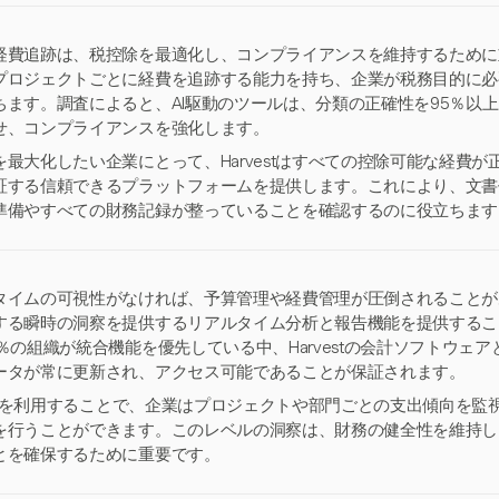
経費追跡は、税控除を最適化し、コンプライアンスを維持するために重要
プロジェクトごとに経費を追跡する能力を持ち、企業が税務目的に必
ちます。調査によると、AI駆動のツールは、分類の正確性を95％以
せ、コンプライアンスを強化します。
を最大化したい企業にとって、Harvestはすべての控除可能な経費
証する信頼できるプラットフォームを提供します。これにより、文書
準備やすべての財務記録が整っていることを確認するのに役立ちます
タイムの可視性がなければ、予算管理や経費管理が圧倒されることがあり
する瞬時の洞察を提供するリアルタイム分析と報告機能を提供するこ
2％の組織が統合機能を優先している中、Harvestの会計ソフトウェ
ータが常に更新され、アクセス可能であることが保証されます。
vestを利用することで、企業はプロジェクトや部門ごとの支出傾向を
を行うことができます。このレベルの洞察は、財務の健全性を維持し
とを確保するために重要です。