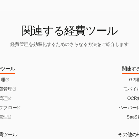
細な分類と報告機能は、異常を検出し、経費が企業のポリシーに準拠して
イアンスを強化します。
関連する経費ツール
経費管理を効率化するためのさらなる方法をご紹介します
費ツール
関連す
管理
G2
費管理
モバイ
管理
OC
クフロー
ペーパー
管理
Saa
費ツール
その他のH