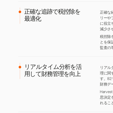
正確な追跡で税控除を
正確な
リーや
最適化
に役立
減少さ
税控除
とを保
監査の
リアルタイム分析を活
リアル
理に関
用して財務管理を向上
す。8
財務デ
Har
思決定
れるこ