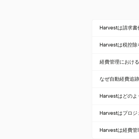
Harvestは請
Harvestは請
Harvestは税
求書を直接支払う
が向上します。
はい、Harves
経費管理におけ
除を最適化します
リアルタイム分析
なぜ自動経費追
できるようにしま
自動経費追跡は、
Harvestはど
化により処理コス
Harvestは、
Harvestは
財務の可視性を向
Harvestは、
Harvestは
洞察を提供し、プ