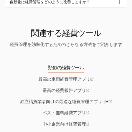
務漏れを防ぐための集中管理システムを提供しています。
自動化は経費管理をどのように改善しますか？
理機能を備えており、中小企業が財務を効率的に管理し、
自動化は経費プロセスを効率化し、エラーや処理時間を削
過剰支出を防ぐのに最適です。
減します。約77%の組織が自動化ソリューションによって
効率が向上したと報告しています。
関連する経費ツール
経費管理を効率化するためのさらなる方法をご紹介します
類似の経費ツール
最高の車両経費管理アプリ
最高の経費報告アプリ
独立請負業者向けの最適な経費管理アプリ | H
ベスト無料経費アプリ
中小企業向け経費管理