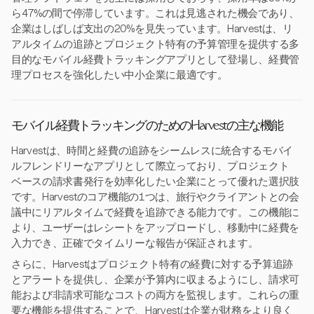
ら47%の間で停滞しています。これは見逃された機会であり、
企業はしばしば支出の20%を見失っています。Harvestは、リ
アルタイムの追跡とプロジェクト特有の予算管理を提供する多
目的なモバイル経費トラッキングアプリとして登場し、経費管
理プロセスを強化したい中小企業に最適です。
モバイル経費トラッキングのためのHarvestの主な機能
Harvestは、時間と経費の追跡をシームレスに統合するモバイ
ルフレンドリーなアプリとして際立っており、プロジェクト
ベースの請求書発行を効率化したい企業にとって優れた選択肢
です。Harvestのコア機能の1つは、旅行やクライアントとの会
議中にリアルタイムで経費を追跡できる能力です。この機能に
より、ユーザーはレシートをアップロードし、移動中に経費を
入力でき、正確でタイムリーな報告が保証されます。
さらに、Harvestはプロジェクト特有の経費に対する予算追跡
とアラートを提供し、企業が予算内に収まるようにし、請求可
能および非請求可能なコストの両方を監視します。これらの重
要な機能を提供することで、Harvestは企業が財務をより良く