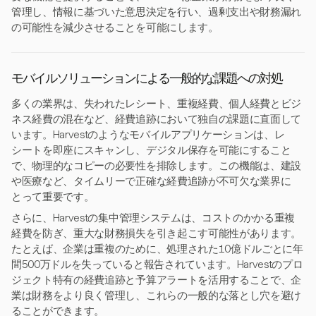
管理し、情報に基づいた意思決定を行い、過剰支出や財務漏れ
の可能性を減少させることを可能にします。
モバイルソリューションによる一般的な課題への対処
多くの業界は、失われたレシート、重複経費、個人経費とビジ
ネス経費の混在など、経費追跡において独自の課題に直面して
います。Harvestのようなモバイルアプリケーションは、レ
シートを即座にスキャンし、デジタル保存を可能にすること
で、物理的なコピーの必要性を排除します。この機能は、建設
や医療など、タイムリーで正確な経費追跡が不可欠な業界に
とって重要です。
さらに、Harvestの集中管理システムは、コストのかかる重複
経費を防ぎ、重大な財務損失を引き起こす可能性があります。
たとえば、企業は重複のために、処理された10億ドルごとに年
間500万ドルを失っていると報告されています。Harvestのプロ
ジェクト特有の経費追跡と予算アラートを活用することで、企
業は財務をより良く管理し、これらの一般的な落とし穴を避け
ることができます。