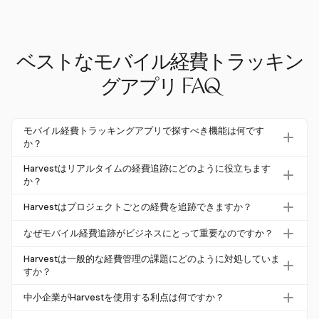
ベストなモバイル経費トラッキン
グアプリ FAQ
モバイル経費トラッキングアプリで探すべき機能は何です
か？
リアルタイムの経費追跡、レシートアップロード機能、プ
Harvestはリアルタイムの経費追跡にどのように役立ちます
ロジェクトベースの予算管理、モバイルアプリのアクセス
か？
可能性を探してください。これらの機能は、経費管理の効
Harvestでは、ユーザーがモバイルアプリを通じて領収書
Harvestはプロジェクトごとの経費を追跡できますか？
率と正確性を向上させます。
をアップロードし、経費を入力することができ、出張やク
はい、Harvestはプロジェクトごとの経費の予算追跡とア
ライアントとの会議のリアルタイム追跡を提供します。こ
なぜモバイル経費追跡がビジネスにとって重要なのですか？
ラートを提供し、企業が請求可能なコストと非請求可能な
れにより、タイムリーで正確な経費報告が可能になりま
モバイル経費追跡は、処理時間を41%短縮し、リアルタイ
コストの両方を効果的に監視できるようにします。
Harvestは一般的な経費管理の課題にどのように対処していま
す。
ムの財務可視性を提供することで効率を向上させます。こ
すか？
れは、情報に基づいた意思決定とコスト管理にとって重要
Harvestは、領収書の紛失や重複経費といった課題に対処
中小企業がHarvestを使用する利点は何ですか？
です。
するため、即座に領収書をアップロードできる機能と、財
Harvestはリアルタイムの経費追跡とプロジェクト予算管