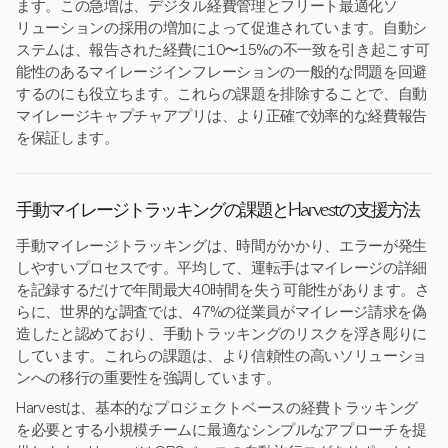
ます。この急増は、デジタル経費管理とフリート最適化ソ
リューションの採用の増加によって促進されています。自動シ
ステムは、報告された経費に10〜15%の不一致を引き起こす可
能性のあるマイレージインフレーションの一般的な問題を回避
するのにも役立ちます。これらの課題を排除することで、自動
マイレージキャプチャアプリは、より正確で効率的な経費報告
を保証します。
手動マイレージトラッキングの課題とHarvestの支援方法
手動マイレージトラッキングは、時間がかかり、エラーが発生
しやすいプロセスです。平均して、運転手はマイレージの詳細
を記録するだけで年間最大40時間を失う可能性があります。さ
らに、世界的な調査では、47%の従業員がマイレージ請求を偽
造したと認めており、手動トラッキングのリスクを浮き彫りに
しています。これらの課題は、より信頼性の高いソリューショ
ンへの移行の重要性を強調しています。
Harvestは、基本的なプロジェクトベースの経費トラッキング
を必要とする小規模チームに最適なシンプルなアプローチを提