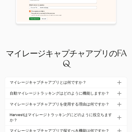
マイレージキャプチャアプリのFA
Q
マイレージキャプチャアプリとは何ですか？
マイレージキャプチャアプリは、経費報告のためにビジネ
自動マイレージトラッキングはどのように機能しますか？
スマイレージを自動的に追跡し、記録するデジタルツール
自動マイレージトラッキングはGPS技術を使用して旅行
です。これらのアプリは時間を節約し、エラーを減少さ
マイレージキャプチャアプリを使用する理由は何ですか？
を自動的に記録し、出発点と目的地、距離、時間をキャプ
せ、法的要件に準拠することを保証します。
マイレージキャプチャアプリを使用することで、時間を節
チャします。これにより手動入力が排除され、従来の方法
Harvestはマイレージトラッキングにどのように役立ちます
約し、マイレージ報告の正確性を確保できます。人的エ
か？
に関連するエラーが減少します。
ラーやコンプライアンスの問題を回避し、払い戻しプロセ
Harvestは、マイレージ経費を手動で追跡するためのシン
マイレージキャプチャアプリで探すべき機能は何ですか？