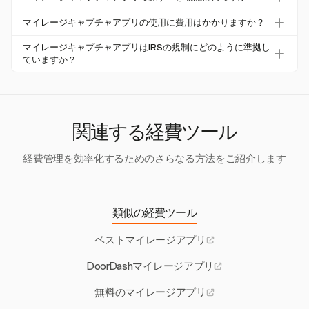
スを効率化します。
プルなシステムを提供します。ユーザーは、走行距離やマ
主な機能には、自動旅行ログ、リアルタイム追跡、経費シ
イルごとの単価などの詳細を入力して、正確なプロジェク
マイレージキャプチャアプリの使用に費用はかかりますか？
ステムとの統合、コンプライアンスサポートが含まれま
トベースの経費トラッキングを行えます。
多くのマイレージキャプチャアプリは料金を請求します
す。Harvestは、シンプルさとコントロールのために手動
マイレージキャプチャアプリはIRSの規制にどのように準拠し
が、Harvestは30日間の無料トライアルを提供しており、
ていますか？
入力を提供しています。
ユーザーは初期費用なしで手動追跡機能を試すことができ
マイレージキャプチャアプリは、旅行日、距離、目的を含
ます。
むIRSが要求する詳細なログを保存します。Harvestは、こ
れらの基準に準拠するために手動入力を可能にします。
関連する経費ツール
経費管理を効率化するためのさらなる方法をご紹介します
類似の経費ツール
ベストマイレージアプリ
DoorDashマイレージアプリ
無料のマイレージアプリ