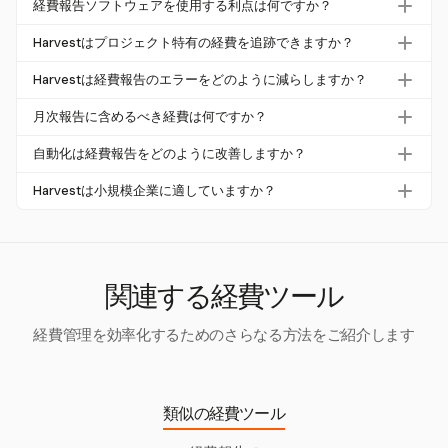
経費報告ソフトウェアを使用する利点は何ですか？
め、経費をカテゴリに分けます。Harvestのようなツール
Harvestのような経費報告ソフトウェアは、報告プロセス
を使用して、これらの経費を詳細な報告に入力し、整理し
Harvestはプロジェクト特有の経費を追跡できますか？
を効率化し、エラーを減らし、時間を節約します。自動化
ます。Harvestではカテゴリをカスタマイズし、日付ごと
はい、Harvestでは企業がカスタマイズ可能なカテゴリを
システムは処理コストを最大58%削減でき、重要な財務上
Harvestは経費報告のエラーをどのように減らしますか？
に経費を追跡できるため、正確な財務管理が可能です。
通じてプロジェクト特有の経費を追跡できます。この機能
の利点を提供します。さらに、リアルタイムで経費を可視
Harvestは詳細な手動提出とカスタマイズ可能な報告を可
は、特定のプロジェクトに関連する経費を効率的に管理し
月次報告に含めるべき経費は何ですか？
化し、戦略的な財務計画を強化します。
能にすることでエラーを減らします。提出を自動化してい
たい小規模企業に最適です。
月次経費報告には、その月に発生したすべてのビジネス関
ませんが、明確な分類とリアルタイムデータ追跡を通じて
自動化は経費報告をどのように改善しますか？
連のコストを含めるべきです。一般的なカテゴリには、旅
正確性を確保します。
経費報告における自動化は、手動入力エラーと処理コスト
行、食事、オフィス用品、特定のプロジェクトに関連する
Harvestは小規模企業に適していますか？
を削減します。自動化ソリューションを使用する企業は、
経費が含まれます。Harvestのようなツールを使用するこ
はい、Harvestは特に小規模企業にとって有益です。カス
報告ごとの処理コストを最大58%削減でき、支出パターン
とで、すべての関連経費が正確に分類されることを保証で
タマイズ可能な経費追跡と詳細な報告を提供し、小規模企
に関するリアルタイムの洞察を得ることができます。
きます。
業が財務を効率的に管理し、経費報告コストを最大70%削
減できるようにします。
関連する経費ツール
経費管理を効率化するためのさらなる方法をご紹介します
類似の経費ツール