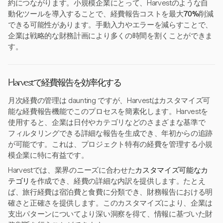
約につながります。小規模企業にとって、Harvestのような自
動化ツールを導入することで、経費報告コストを最大
70%
削減
できる可能性があります。手動入力やエラーを減らすことで、
企業は戦略的な財務計画により多くの時間を割くことができま
す。
Harvestで経費報告を効率化する
月次経費の管理は daunting ですが、Harvestはカスタマイズ可
能な経費報告機能でこのプロセスを簡素化します。Harvestを
使用すると、企業は日付やカテゴリなどのさまざまな基準で
フィルタリングできる詳細な報告を生成でき、年初からの追跡
が可能です。これは、プロジェクト特有の経費を管理する小規
模企業に特に有益です。
Harvestでは、業界のニーズに合わせた
カスタマイズ可能なカ
テゴリ
を作成でき、経費の詳細な内訳を提供します。たとえ
ば、旅行経費は宿泊費と食費に分類でき、財務報告における明
確さと正確さを提供します。このカスタマイズにより、企業は
支出パターンについてより深い洞察を得て、情報に基づいた財