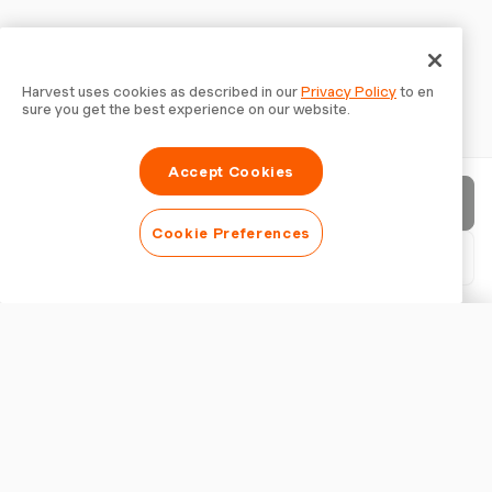
Harvest uses cookies as described in our
Privacy Policy
to en
sure you get the best experience on our website.
Accept Cookies
請求書を送信
Cookie Preferences
PDFをダウンロード
請求書をカスタマイズ
外観
ロゴを追加