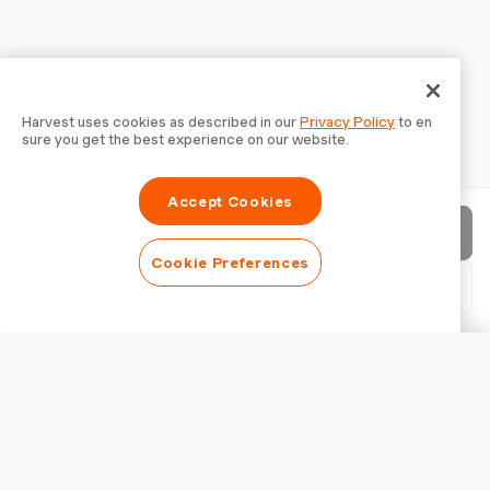
Harvest uses cookies as described in our
Privacy Policy
to en
sure you get the best experience on our website.
Accept Cookies
請求書を送信
Cookie Preferences
PDFをダウンロード
請求書をカスタマイズ
外観