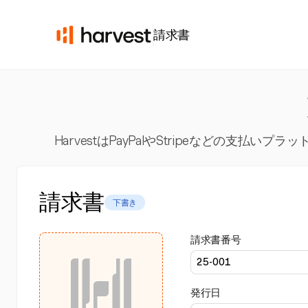
請求書
HarvestはPayPalやStripeなど
請求書
下書き
請求書番号
発行日