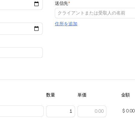
送信先
*
住所を追加
数量
単価
金額
$ 0.00