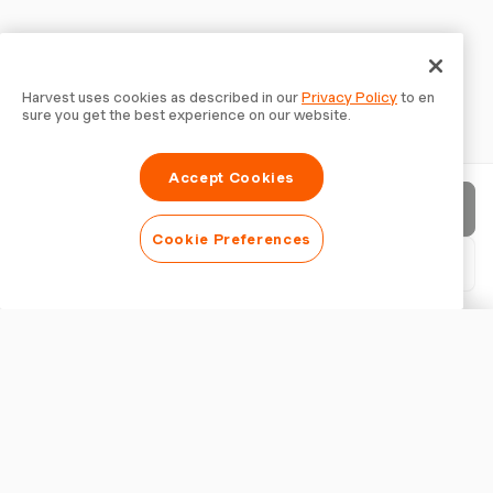
Harvest uses cookies as described in our
Privacy Policy
to en
sure you get the best experience on our website.
Accept Cookies
請求書を送信
Cookie Preferences
PDFをダウンロード
請求書をカスタマイズ
外観
ロゴを追加