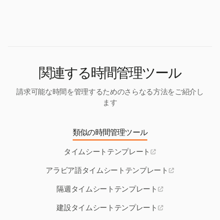
労働時間、残業、賃金控除など、必要なすべての情
暇、休暇、合計労働時間を含めるべきです。
報を含めることでコンプライアンスを確保します。
特にカリフォルニア州のような場所では、休憩や報
告時間の給与に関する連邦および州特有の規制に
従ってください。
関連する時間管理ツール
請求可能な時間を管理するためのさらなる方法をご紹介し
ます
類似の時間管理ツール
タイムシートテンプレート
アラビア語タイムシートテンプレート
隔週タイムシートテンプレート
建設タイムシートテンプレート