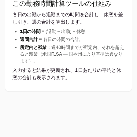
この勤務時間計算ツールの仕組み
各日の出勤から退勤までの時間を合計し、休憩を差
し引き、週の合計を算出します。
1日の時間
= (退勤 − 出勤) − 休憩.
週間合計
= 各日の時間の合計。
所定内と残業
：週40時間までが所定内、それを超え
ると残業（米国FLSA — 国や州により基準は異なり
ます）。
入力すると結果が更新され、1日あたりの平均と休
憩の合計も表示されます。