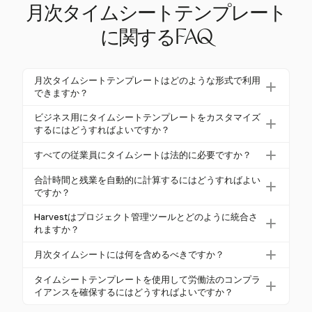
月次タイムシートテンプレート
に関するFAQ
月次タイムシートテンプレートはどのような形式で利用
できますか？
月次タイムシートテンプレートは、Excel、Word、P
ビジネス用にタイムシートテンプレートをカスタマイズ
DF、Google Sheets形式で利用可能です。これらの
するにはどうすればよいですか？
オプションは、デジタル版または印刷版の異なる好
タイムシートテンプレートをカスタマイズするに
すべての従業員にタイムシートは法的に必要ですか？
みに応じた柔軟性と使いやすさを提供します。
は、組織名、連絡先情報、従業員の給与率など、会
タイムシート、または労働時間の同等の記録は、米
社特有の情報を追加します。また、タスクやプロ
合計時間と残業を自動的に計算するにはどうすればよい
国の公正労働基準法（FLSA）に基づき、非免除従業
ですか？
ジェクトを定義し、ビジネスニーズに合わせて特定
員に法的に必要です。正確な給与と労働法のコンプ
の休暇の種類のフィールドを調整することもできま
多くのExcelやGoogle Sheetsのタイムシートテンプ
Harvestはプロジェクト管理ツールとどのように統合さ
ライアンスを確保するためです。
す。
レートには、合計時間、通常の給与、残業を自動的
れますか？
に計算するための事前構築された数式が含まれてい
Harvestは、Asana、Trello、Jiraなどの人気のプロ
月次タイムシートには何を含めるべきですか？
ます。この機能により、追跡プロセスが簡素化さ
ジェクト管理ツールとシームレスに統合され、プ
れ、手動エラーが減少します。
月次タイムシートには、従業員の詳細、日付と時間
ラットフォーム間でのスムーズな時間追跡を可能に
タイムシートテンプレートを使用して労働法のコンプラ
の期間、プロジェクト/タスクの詳細、開始および終
イアンスを確保するにはどうすればよいですか？
します。この統合は、効率的なプロジェクト管理と
了時刻、休憩時間、通常の時間、残業時間、病気休
正確なクライアント請求をサポートします。