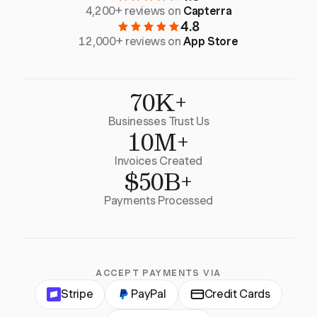
4,200+ reviews on
Capterra
4.8
12,000+ reviews on
App Store
70K+
Businesses Trust Us
10M+
Invoices Created
$50B+
Payments Processed
ACCEPT PAYMENTS VIA
Stripe
PayPal
Credit Cards