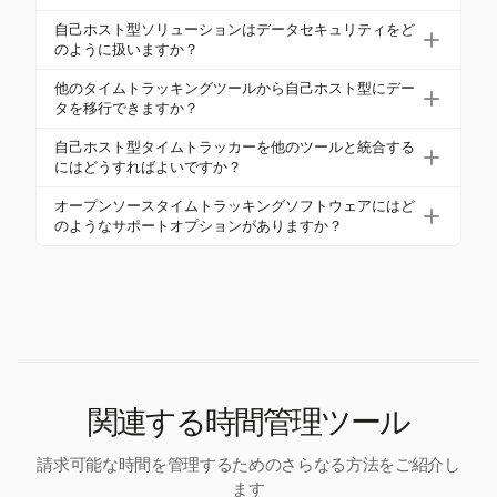
抑えます。
イズ可能なレポート、および統合機能を備えたタイ
自己ホスト型タイムトラッキングには、基本的な
自己ホスト型ソリューションはデータセキュリティをど
ムトラッキングソフトウェアを探すべきです。これ
セットアップとして2つのCPUコア、4GBのRAM、
のように扱いますか？
らの機能は、効果的な時間管理とプロジェクトト
および50GBのHDDが必要です。より大きなチームの
自己ホスト型ソリューションは、データの転送中お
ラッキングを確保します。
他のタイムトラッキングツールから自己ホスト型にデー
場合、4つ以上のCPUコア、8GB以上のRAM、およ
よび静止中の暗号化、役割ベースのアクセス制御（R
タを移行できますか？
び100GB以上のSSDストレージを考慮して、より多
BAC）、および多要素認証（MFA）を通じてデータ
はい、多くの自己ホスト型タイムトラッキングツー
くの同時ユーザーとデータを処理できるようにしま
自己ホスト型タイムトラッカーを他のツールと統合する
セキュリティを扱います。定期的な更新と監査トレ
ルは、既存のシステムからのデータ移行を許可して
す。
にはどうすればよいですか？
イルもセキュリティを強化します。
います。これは通常、古いシステムから互換性のあ
多くの自己ホスト型タイムトラッキングツールは、
オープンソースタイムトラッキングソフトウェアにはど
る形式でデータをエクスポートし、新しいセット
プロジェクト管理プラットフォーム、給与システ
のようなサポートオプションがありますか？
アップにインポートすることを含みます。
ム、またはコードリポジトリなどの他の組織ツール
オープンソースタイムトラッキングソフトウェア
との統合のためのAPIを提供しており、異なるアプリ
は、フォーラムやドキュメントを通じてコミュニ
ケーション間でシームレスなワークフローを促進し
ティサポートを提供することがよくあります。一部
ます。
のプロジェクトは、より個別の支援や高度なトラブ
ルシューティングのための有料サポートオプション
も提供しています。
関連する時間管理ツール
請求可能な時間を管理するためのさらなる方法をご紹介し
ます