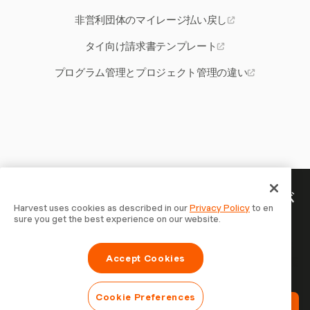
非営利団体のマイレージ払い戻し
タイ向け請求書テンプレート
プログラム管理とプロジェクト管理の違い
あなたの時間には記録する価値が
Harvest uses cookies as described in our
Privacy Policy
to en
sure you get the best experience on our website.
ある — 今すぐ始めましょう
Harvestで時間を記録し、クライアントに請求し、より速
Accept Cookies
く支払いを受ける70,000以上の企業に参加しましょう。無
料で試せます。セットアップはわずか30秒。
Cookie Preferences
Harvestを無料で試す