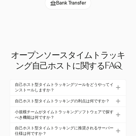
Bank Transfer
オープンソースタイムトラッキ
ング自己ホストに関するFAQ
自己ホスト型タイムトラッキングツールをどうやってイ
ンストールしますか？
自己ホスト型タイムトラッキングツールをインス
自己ホスト型タイムトラッキングの利点は何ですか？
トールするには、まず2つのCPUコアと4GBのRAM
自己ホスト型タイムトラッキングは、完全なデータ
などのハードウェアとソフトウェアの要件を評価し
小規模チームがタイムトラッキングソフトウェアで探す
コントロール、プライバシーの向上、機能のカスタ
べき機能は何ですか？
ます。Dockerを使用して展開を簡素化します。イン
マイズを提供します。また、セキュリティ規制への
ストールガイドに従って、サーバー、データベー
小規模チームは、多様なタイムエントリ方法、堅牢
自己ホスト型タイムトラッキングに推奨されるサーバー
準拠を確保し、外部データ侵害のリスクを最小限に
ス、およびアプリケーション設定を構成します。
なプロジェクトおよびクライアント管理、カスタマ
仕様は何ですか？