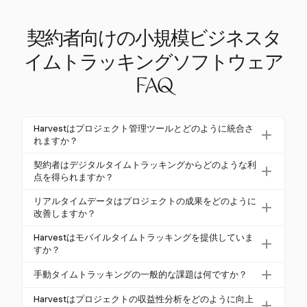
契約者向けの小規模ビジネスタ
イムトラッキングソフトウェア
FAQ
Harvestはプロジェクト管理ツールとどのように統合さ
れますか？
Harvestは、Basecamp、Asana、Trelloなどの人気の
契約者はデジタルタイムトラッキングからどのような利
プロジェクト管理ツールとシームレスに統合されま
点を得られますか？
す。これにより、契約者は労働時間をプロジェクト
契約者は、デジタルタイムトラッキングを通じて、
リアルタイムデータはプロジェクトの成果をどのように
のマイルストーンに合わせて調整し、ワークフロー
精度の向上、管理コストの削減、プロジェクト管理
改善しますか？
の効率を向上させることができます。
の向上を実現します。自動化されたシステムは、給
リアルタイムデータにより、プロジェクトマネー
Harvestはモバイルタイムトラッキングを提供していま
与処理時間を最大70％短縮し、労働コストを5-10％
ジャーは進捗を監視し、即座に調整を行うことがで
すか？
削減できます。
き、オーバーランを防ぎます。この可視性は、平均
はい、HarvestはiPhoneおよびAndroid用のモバイル
手動タイムトラッキングの一般的な課題は何ですか？
的な建設プロジェクトが予算を16％超過するため、
アプリを提供しており、契約者が外出先で時間を追
重要です。
手動タイムトラッキングは、時間の過大申告や「バ
跡できるようにしています。この柔軟性により、責
Harvestはプロジェクトの収益性分析をどのように向上