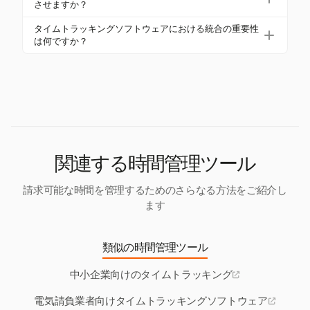
ディパンチング」などのエラーが発生しやすいで
させますか？
任を確保し、効率的なタイムマネジメントを支援し
す。これらの不正確さは給与やプロジェクトの収益
ます。
Harvestは詳細な収益性レポートを提供し、契約者が
タイムトラッキングソフトウェアにおける統合の重要性
性に影響を与えるため、デジタルソリューションへ
さまざまなレベルでプロジェクトのパフォーマンス
は何ですか？
のアップグレードが必要です。
を分析できるようにします。このデータは、より良
給与および会計システムとの統合は、手動データ入
い意思決定を支援し、全体的なプロジェクトの成果
力を排除し、エラーを減らし、給与処理を迅速化し
を改善します。
ます。一貫した記録を保証し、ワークフローの同期
をシームレスにします。
関連する時間管理ツール
請求可能な時間を管理するためのさらなる方法をご紹介し
ます
類似の時間管理ツール
中小企業向けのタイムトラッキング
電気請負業者向けタイムトラッキングソフトウェア