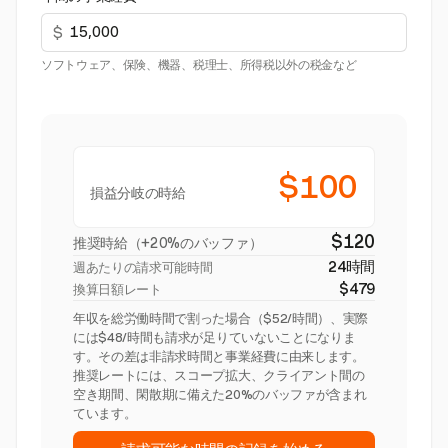
$
ソフトウェア、保険、機器、税理士、所得税以外の税金など
$100
損益分岐の時給
$120
推奨時給（+20%のバッファ）
24時間
週あたりの請求可能時間
$479
換算日額レート
年収を総労働時間で割った場合（$52/時間）、実際
には$48/時間も請求が足りていないことになりま
す。その差は非請求時間と事業経費に由来します。
推奨レートには、スコープ拡大、クライアント間の
空き期間、閑散期に備えた20%のバッファが含まれ
ています。