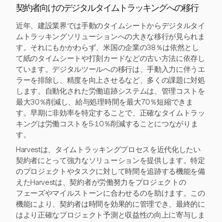
契約者向けのデジタルタイムトラッキングへの移行
近年、建設業界では手動のタイムシートからデジタルタイ
ムトラッキングソリューションへの大きな移行が見られま
す。それにもかかわらず、米国の企業の38％は依然とし
て紙のタイムシートや打刻カードなどの古い方法に依存し
ています。デジタルツールへの移行は、手動入力に伴うエ
ラーを排除し、精度を向上させるなど、多くの課題に対処
します。自動化された労働追跡システムは、管理コストを
最大30％削減し、給与処理時間を最大70％短縮できま
す。早期に非効率を特定することで、正確なタイムトラッ
キングは労働コストを5-10％削減することにつながりま
す。
Harvestは、タイムトラッキングプロセスを近代化したい
契約者にとって強力なソリューションを提供します。特定
のプロジェクトやタスクに対して時間を追跡する機能を備
えたHarvestは、契約者が労働努力をプロジェクトの
フェーズやマイルストーンに合わせるのを助けます。この
機能により、契約者は時間を効果的に管理でき、最終的に
はより正確なプロジェクト予測と収益性の向上に寄与しま