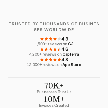
TRUSTED BY THOUSANDS OF BUSINES
SES WORLDWIDE
4.3
1,500+ reviews on
G2
4.6
4,200+ reviews on
Capterra
4.8
12,000+ reviews on
App Store
70K+
Businesses Trust Us
10M+
Invoices Created