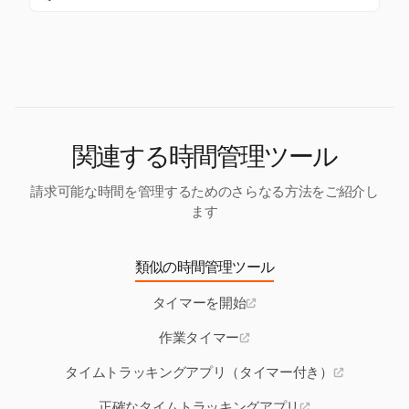
す。
タムアラートの設定などのカスタマイズを許可して
Harvestは、ワンクリックでスタート/ストップできる
います。これらの機能は、ストップウォッチを個々
シンプルなタイマー停止機能を提供しています。こ
のユーザーの好みやニーズに合わせて調整するのに
の機能は、プロフェッショナルがタスクやプロジェ
役立ちます。
クトに費やした時間を正確に追跡し、正確な時間管
理を実現するために設計されています。
関連する時間管理ツール
請求可能な時間を管理するためのさらなる方法をご紹介し
ます
類似の時間管理ツール
タイマーを開始
作業タイマー
タイムトラッキングアプリ（タイマー付き）
正確なタイムトラッキングアプリ