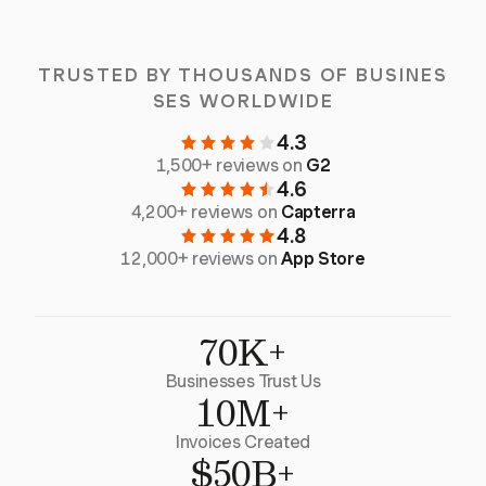
TRUSTED BY THOUSANDS OF BUSINES
SES WORLDWIDE
4.3
1,500+ reviews on
G2
4.6
4,200+ reviews on
Capterra
4.8
12,000+ reviews on
App Store
70K+
Businesses Trust Us
10M+
Invoices Created
$50B+