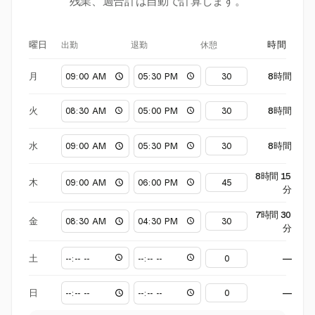
残業、週合計は自動で計算します。
出勤
退勤
休憩
曜日
時間
月
8時間
火
8時間
水
8時間
8時間 15
木
分
7時間 30
金
分
土
—
日
—