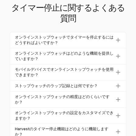
タイマー停止に関するよくある
質問
オンラインストップウォッチでタイマーを停止するには
どうすればよいですか？
オンラインストップウォッチでタイマーを停止する
オンラインストップウォッチはどのような機能を提供し
には、「ストップ」または「一時停止」ボタンをク
ていますか？
リックするだけです。多くのツールは、タイマーを
オンラインストップウォッチは、ラップ記録、スプ
モバイルデバイスでオンラインストップウォッチを使用
停止および開始するためのショートカットとしてス
リットタイミング、データエクスポート、定期的な
できますか？
ペースバーもサポートしており、時間管理を迅速か
アラートなどの機能を提供しています。高度なオプ
はい、オンラインストップウォッチは一般的にモバ
つ便利に行えます。
ストップウォッチのラップ記録とは何ですか？
ションには、全画面モード、複数のタイマー、個別
イルデバイスのウェブブラウザを介してアクセスで
の体験のためのカスタマイズ設定が含まれる場合が
ラップ記録は、メインタイマーが動作し続ける間に
きます。多くはiOSおよびAndroid向けの専用アプリ
オンラインストップウォッチの精度はどのくらいです
あります。
中間時間を記録する機能です。この機能は、スポー
か？
も提供しており、ウィジェットやテキスト読み上げ
ツトレーニングやタイムド実験など、セグメントご
アラートなどの追加機能を提供します。
オンラインストップウォッチは通常、ミリ秒単位の
オンラインストップウォッチの設定をカスタマイズでき
とのパフォーマンスを追跡するのに便利です。
精度を提供し、1/100秒または1/1000秒までの時間
ますか？
を追跡します。ただし、実際の精度はデバイスの性
はい、多くのオンラインストップウォッチは、ダー
Harvestのタイマー停止機能はどのように機能します
能やブラウザの設定によって異なる場合がありま
クモードの切り替え、フォントサイズの調整、カス
か？