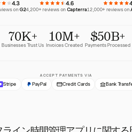
4.3
4.6
eviews on
G2
4,200+ reviews on
Capterra
12,000+ reviews on
70K+
10M+
$50B+
Businesses Trust Us
Invoices Created
Payments Processed
ACCEPT PAYMENTS VIA
Stripe
PayPal
Credit Cards
Bank Transf
フライン時間管理アプリに関するF