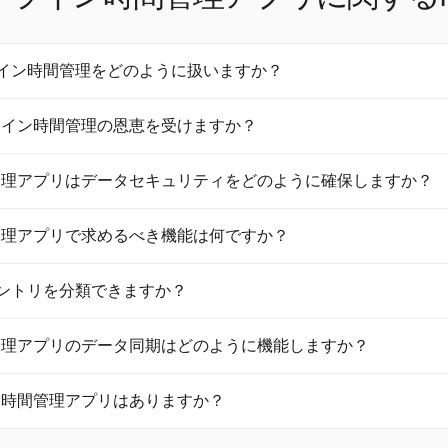
オフライン時間管理をどのように扱いますか？
バイルアプリを通じてオフライン時間管理を提供し、ユーザーはインター
ライン時間管理の恩恵を受けますか？
。接続が復元されると、データは自動的にクラウドに同期され、正確
ます。
サービス、リモートオペレーションなどの業界は、オフライン時間管
管理アプリはデータセキュリティをどのように確保しますか？
らのセクターは接続の課題に直面することが多く、正確な時間管理の
。
理アプリは、作業時間をデバイスにローカルに保存することでデータ
管理アプリで求めるべき機能は何ですか？
法は、接続の問題が発生した際のデータ損失を防ぎ、記録が正確かつ
ャ、手動入力、プロジェクト/タスクの分類、堅牢なレポートなどの
間エントリを分類できますか？
はこれらの機能を提供し、クロスプラットフォームのサポートを確保し、
す。
tでは時間エントリをプロジェクトのフェーズやタスクごとに分類できる
管理アプリのデータ同期はどのように機能しますか？
業界、特にクリエイティブな分野に最適です。
はデータをローカルに保存し、インターネット接続が再確立されると
ン時間管理アプリはありますか？
ロセスは、バックグラウンド同期やタイムスタンプを使用した競合解
します。
ライン時間管理アプリは無料プランやオープンソースのオプションを