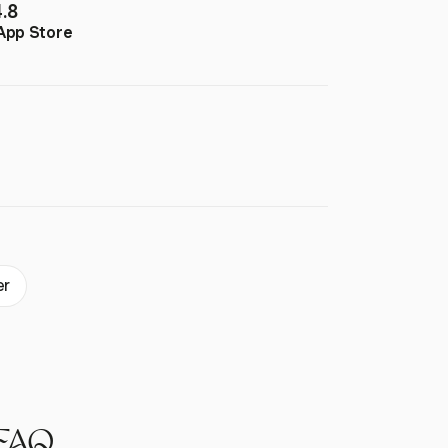
4.8
App Store
er
AQ