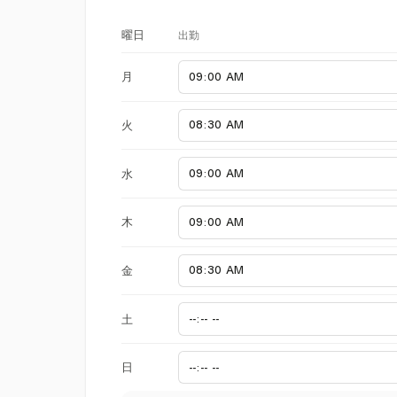
出勤
曜日
月
火
水
木
金
土
日