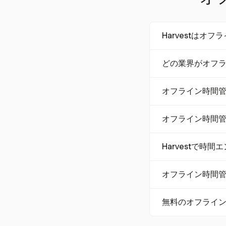
Harvestは
Harvestはモ
どの業界がオフ
間を記録できます
間記録が保証され
建設、フィールド
オフライン時間
を受けます。これ
機能が不可欠です
オフライン時間管
オフライン時間
化します。この方
とを保証します。
自動時間キャプチ
Harvestで時
い。Harvest
やすさを実現しま
はい、Harves
オフライン時間
レポートが必要な
オフラインアプリ
無料のオフライ
期します。このプ
く、正確性を確保
はい、一部のオフ