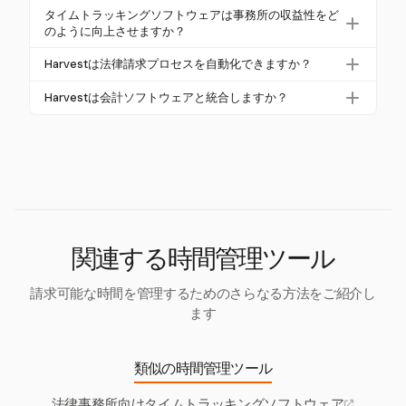
能になります。これにより、重複データ入力やエ
法律ソフトウェアは、UTBMS、LEDES、IOLTAなど
素化するのに役立ちます。
タイムトラッキングソフトウェアは事務所の収益性をど
ラーが減少し、すべての時間エントリーがキャプ
の基準やABA信託会計規則に準拠する必要がありま
のように向上させますか？
チャされ、案件活動にリンクされることが保証され
す。これらの基準は、特に法人クライアントに対し
タイムトラッキングソフトウェアは、請求可能時間
ます。
Harvestは法律請求プロセスを自動化できますか？
て、一貫した倫理的な請求慣行を確保します。
の見逃しを減らし、請求を簡素化し、生産性の洞察
はい、Harvestは追跡された時間から請求を自動化
を提供することで収益性を向上させます。自動ツー
Harvestは会計ソフトウェアと統合しますか？
し、法律請求基準の維持を支援します。この自動化
ルは見落とされた活動をキャプチャし、請求可能時
HarvestはQuickBooksやXeroなどの人気の会計ソフ
により、手動の手間が減り、請求サイクルが迅速化
間の正確性を高めます。
トウェアと統合し、プラットフォーム間での財務
され、法律事務所のキャッシュフローが改善されま
データの同期を可能にします。この統合により、会
す。
計プロセスが簡素化され、正確性が向上します。
関連する時間管理ツール
請求可能な時間を管理するためのさらなる方法をご紹介し
ます
類似の時間管理ツール
法律事務所向けタイムトラッキングソフトウェア