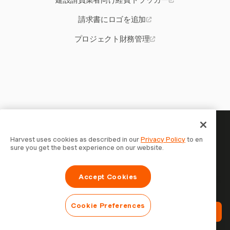
建設請負業者向け経費トラッカー
請求書にロゴを追加
プロジェクト財務管理
あなたの時間には記録する価値
Harvest uses cookies as described in our
Privacy Policy
to en
sure you get the best experience on our website.
がある — 今すぐ始めましょう
Harvestで時間を記録し、クライアントに請求し、より速
Accept Cookies
く支払いを受ける70,000以上の企業に参加しましょう。無
料で試せます。セットアップはわずか30秒。
Cookie Preferences
Harvestを無料で試す