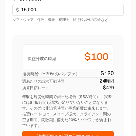
$
ソフトウェア、保険、機器、税理士、所得税以外の税金など
$100
損益分岐の時給
$120
推奨時給（+20%のバッファ）
24時間
週あたりの請求可能時間
$479
換算日額レート
年収を総労働時間で割った場合（$52/時間）、実際
には$48/時間も請求が足りていないことになりま
す。その差は非請求時間と事業経費に由来します。
推奨レートには、スコープ拡大、クライアント間の
空き期間、閑散期に備えた20%のバッファが含まれ
ています。