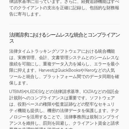
律請求基準に沿っています。さらに、経費追跡機能はすべ
てのクライアントの支出を正確に記録し、包括的な財務報
告に寄与します。
法律請求におけるシームレスな統合とコンプライアン
ス
法律タイムトラッキングソフトウェアにおける統合機能
は、実務管理、会計、文書管理システムとのシームレスな
接続を可能にし、重複データ入力を減らし、エラーを最小
限に抑えます。HarvestはQuickBooksやXeroなどの人気
ツールと統合し、プラットフォーム間でのデータ同期を確
保します。
UTBMSやLEDESなどの法律請求基準、IOLTAなどの信託会
計規則へのコンプライアンスは重要です。ソフトウェア
は、役割ベースの権限や監査証跡などの堅牢なセキュリ
ティ機能も提供し、機密の法律データを保護します。テク
ノロジーを活用することで、法律事務所は規制コンプライ
アンスを維持し、罰則を回避し、クライアント資金と請求