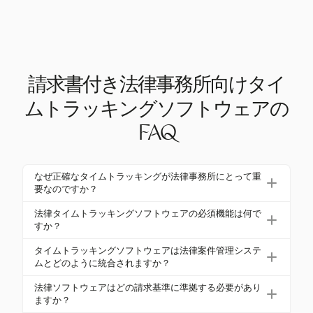
請求書付き法律事務所向けタイ
ムトラッキングソフトウェアの
FAQ
なぜ正確なタイムトラッキングが法律事務所にとって重
要なのですか？
正確なタイムトラッキングは、法律事務所が収益性
法律タイムトラッキングソフトウェアの必須機能は何で
を確保し、クライアントの信頼を維持するために不
すか？
可欠です。これがなければ、事務所は請求可能時間
法律タイムトラッキングソフトウェアには、自動タ
タイムトラッキングソフトウェアは法律案件管理システ
の最大25%を失う可能性があり、収益に大きな影響
イムキャプチャ、カスタマイズ可能な請求レート、
ムとどのように統合されますか？
を与えます。さらに、ABA基準に従った倫理的なコ
請求、経費追跡、UTBMSやLEDES請求コードなどの
法律案件管理システムとの統合により、データの
ンプライアンスは、請求の透明性を求めており、正
法律ソフトウェアはどの請求基準に準拠する必要があり
コンプライアンス機能が含まれているべきです。こ
シームレスな同期と統一されたダッシュボードが可
確なトラッキングがそれを支援します。
ますか？
れらの機能は、正確性を維持し、請求プロセスを簡