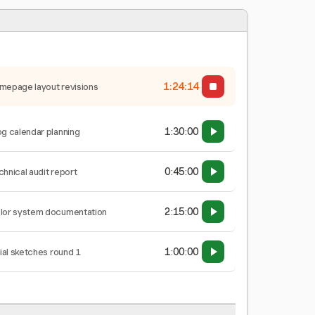
1:24:15
mepage layout revisions
1:30:00
og calendar planning
0:45:00
chnical audit report
2:15:00
lor system documentation
1:00:00
tial sketches round 1