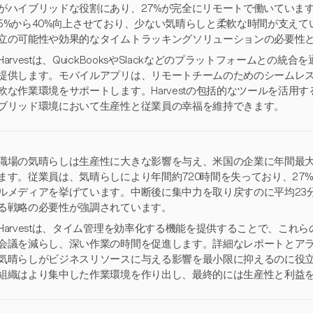
がハイブリッドな役割にあり、27%が完全にリモートで働いていま
5%から40%向上させており、少ない気晴らしと柔軟な時間が支え
立の可能性や効果的なタイムトラッキングソリューションの必要性
Harvestは、QuickBooksやSlackなどのプラットフォームと
提供します。モバイルアプリは、リモートチームのためのシームレ
軟な作業環境をサポートします。Harvestの包括的なツールを活用
ブリッド環境において生産性と従業員の幸福を維持できます。
職場の気晴らしは生産性に大きな影響を与え、米国の企業に年間最大
ます。従業員は、気晴らしにより年間約720時間を失っており、27
ルメディアを挙げています。中断後に集中力を取り戻すのに平均23
る戦略の必要性が強調されています。
Harvestは、タイム管理を効率化する機能を提供することで、これ
会議を減らし、深い作業の時間を促進します。詳細なレポートとア
気晴らしがビジネスリソースに与える影響を最小限に抑えるのに役立ちま
組織はより集中した作業環境を作り出し、最終的には生産性と利益