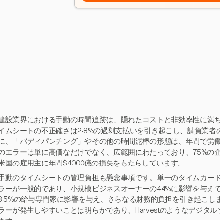
建設業界における手動の時間追跡は、隠れたコストと非効率性に満
イムシートの不正確さは2-8%の過剰支払いを引き起こし、請負業
に、「バディパンチング」やその他の時間泥棒の形態は、年間で労働
のエラーは単に高価なだけでなく、広範囲にわたっており、75%の
米国の雇用主に年間$4000億の損失をもたらしています。
手動のタイムシートの管理負担も懸念事項です。単一のタイムカード
ラーが一般的であり、小規模ビジネスオーナーの44%に影響を与え
8.5%の給与専門家に影響を与え、さらなる財務的負担を引き起こ
ラーが発生しやすいことは明らかであり、Harvestのようなデジタ