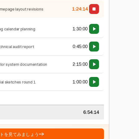
1:24:15
mepage layout revisions
1:30:00
og calendar planning
0:45:00
chnical audit report
2:15:00
lor system documentation
1:00:00
tial sketches round 1
6:54:15
→
トを見てみましょう