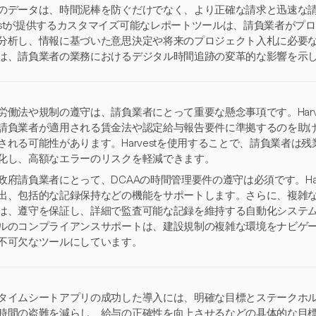
のデータは、時間泥棒を防ぐだけでなく、より正確な請求と迅速な請求
stが提供するカスタマイズ可能なレポートツールは、請負業者がプ
分析し、情報に基づいた意思決定や将来のプロジェクト入札に必要
は、請負業者の業務におけるデジタル時間追跡の変革的な影響を示
労働法や規制の遵守は、請負業者にとって重要な懸念事項です。Harv
請負業者が適用される賃金法や認定給与報告要件に準拠するのを助け、
される可能性があります。Harvestを使用することで、請負業者は
化し、高額なエラーのリスクを軽減できます。
政府請負業者にとって、DCAAの時間管理要件の遵守は必須です。Ha
出、包括的な記録保持などの機能をサポートします。さらに、複雑
は、遵守を保証し、詳細で監査可能な記録を維持する自動化システ
ルのコンプライアンスサポートは、建設規制の複雑な環境をナビゲートす
不可欠なツールにしています。
タイムシートアプリの成功した導入には、明確な目標とステークホ
時間の盗難を減らし、給与の正確性を向上させるなどの具体的な目