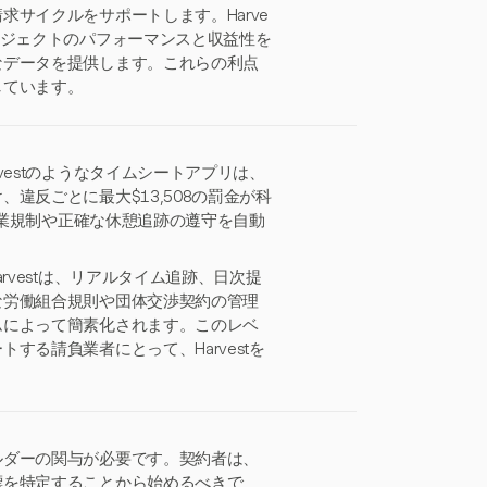
サイクルをサポートします。Harve
ロジェクトのパフォーマンスと収益性を
なデータを提供します。これらの利点
しています。
estのようなタイムシートアプリは、
違反ごとに最大$13,508の罰金が科
残業規制や正確な休憩追跡の遵守を自動
rvestは、リアルタイム追跡、日次提
な労働組合規則や団体交渉契約の管理
ムによって簡素化されます。このレベ
る請負業者にとって、Harvestを
ルダーの関与が必要です。契約者は、
標を特定することから始めるべきで