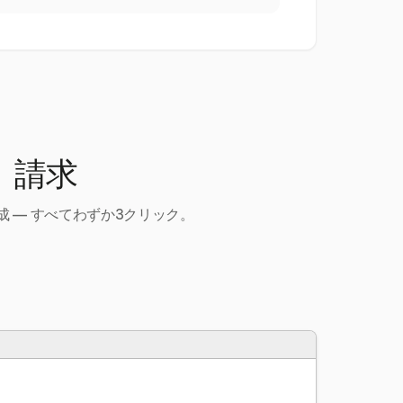
、請求
 — すべてわずか3クリック。