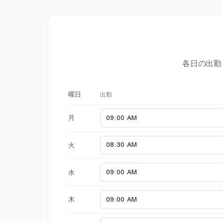
各日の出勤
出勤
曜日
月
火
水
木