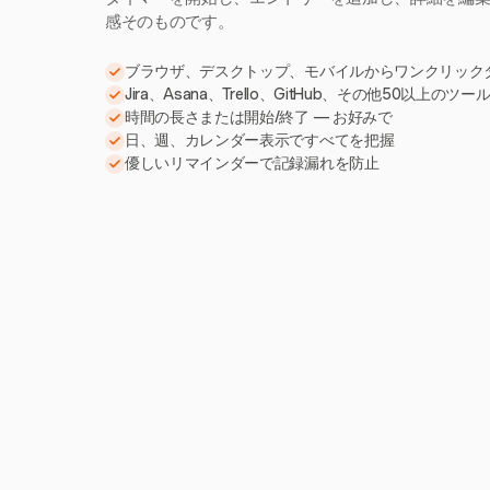
感そのものです。
ブラウザ、デスクトップ、モバイルからワンクリック
Jira、Asana、Trello、GitHub、その他50以上のツ
時間の長さまたは開始/終了 — お好みで
日、週、カレンダー表示ですべてを把握
優しいリマインダーで記録漏れを防止