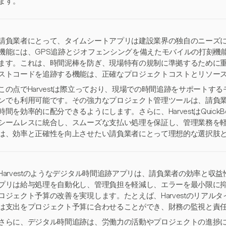
ます。
請負業者にとって、タイムシートアプリは建設業界の独自のニーズ
機能には、GPS追跡とジオフェンシングを備えたモバイルの打刻機
ます。これは、時間泥棒を防ぎ、現場特有の規制に準拠するために
ストコードを追跡する機能は、正確なプロジェクトコストとリソー
この点でHarvestは際立っており、現場での時間追跡をサポートす
ンでも利用可能です。その強力なプロジェクト管理ツールは、請負
時間を効率的に配分できるようにします。さらに、HarvestはQuickB
シームレスに統合し、スムーズな支払い処理を保証し、管理業務を
は、効率と正確性を向上させたい請負業者にとって理想的な選択肢
Harvestのようなデジタル時間追跡アプリは、請負業者の効率と収
プリは給与処理を自動化し、管理負担を軽減し、エラーを最小限に
ロジェクト予算の改善を実現します。たとえば、Harvestのリアル
は支出をプロジェクト予算に合わせることができ、財務の監視と責
さらに、デジタル時間追跡は、労働力の活動やプロジェクトの進捗