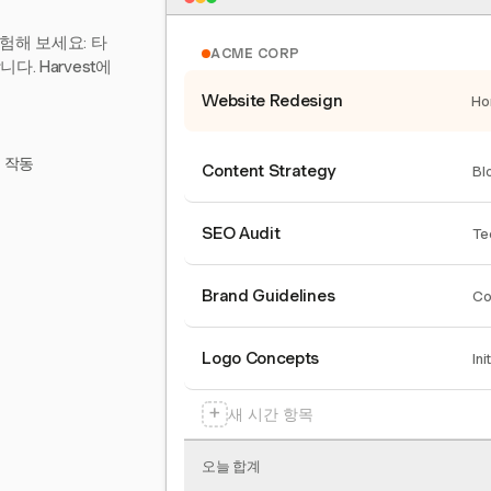
험해 보세요: 타
ACME CORP
. Harvest에
Website Redesign
Ho
서 작동
Content Strategy
Bl
SEO Audit
Te
Brand Guidelines
Co
Logo Concepts
Ini
+
새 시간 항목
오늘 합계