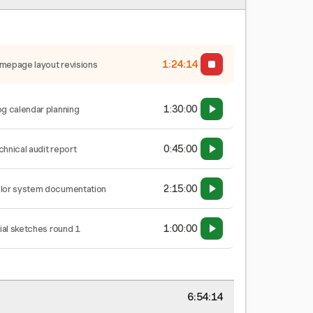
1:24:15
mepage layout revisions
1:30:00
og calendar planning
0:45:00
chnical audit report
2:15:00
lor system documentation
1:00:00
tial sketches round 1
6:54:15