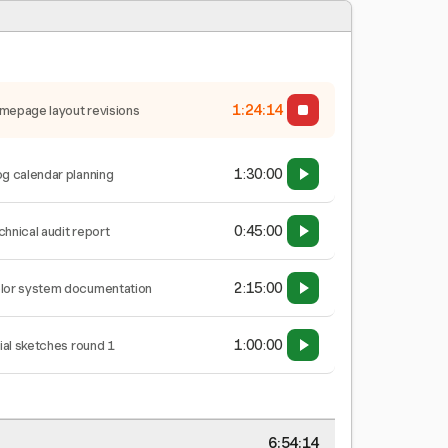
1:24:15
mepage layout revisions
1:30:00
og calendar planning
0:45:00
chnical audit report
2:15:00
lor system documentation
1:00:00
tial sketches round 1
6:54:15