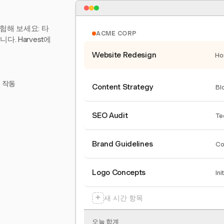
험해 보세요: 타
ACME CORP
. Harvest에
Website Redesign
Ho
서 작동
Content Strategy
Bl
SEO Audit
Te
Brand Guidelines
Co
Logo Concepts
Ini
+
새 시간 항목
오늘 합계