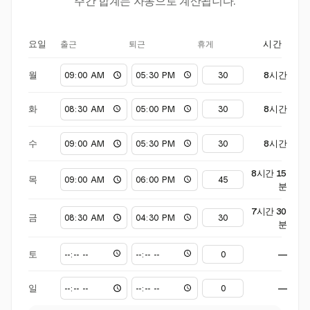
주간 합계는 자동으로 계산됩니다.
출근
퇴근
휴게
요일
시간
월
8시간
화
8시간
수
8시간
8시간 15
목
분
7시간 30
금
분
토
—
일
—