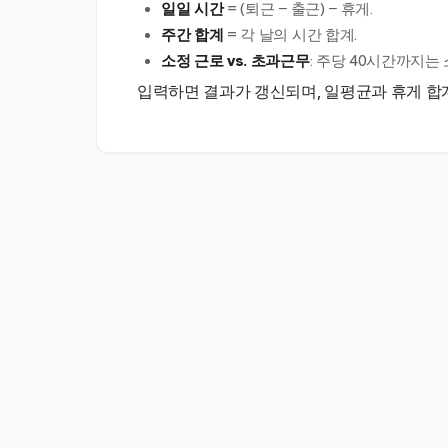
일일 시간
= (퇴근 − 출근) − 휴게.
주간 합계
= 각 날의 시간 합계.
소정 근로 vs. 초과근무
: 주당 40시간까지는 
입력하면 결과가 갱신되며, 일평균과 휴게 합