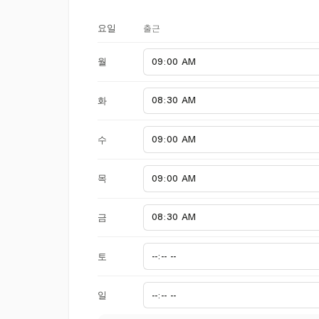
출근
요일
월
화
수
목
금
토
일