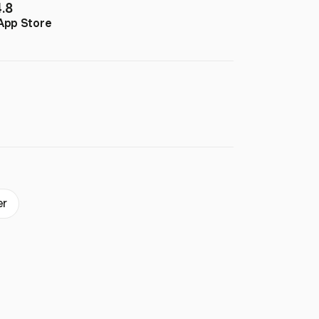
4.8
App Store
er