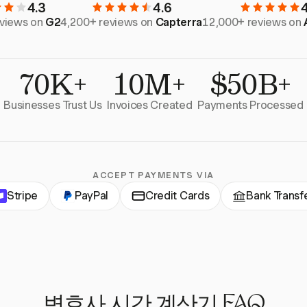
4.3
4.6
eviews on
G2
4,200+ reviews on
Capterra
12,000+ reviews on
70K+
10M+
$50B+
Businesses Trust Us
Invoices Created
Payments Processed
ACCEPT PAYMENTS VIA
Stripe
PayPal
Credit Cards
Bank Transf
변호사 시간 계산기 FAQ