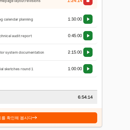
1:24:15
mepage layout revisions
1:30:00
og calendar planning
0:45:00
chnical audit report
2:15:00
lor system documentation
1:00:00
tial sketches round 1
6:54:15
→
트를 확인해 봅시다