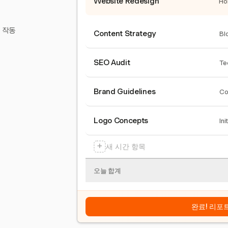
Website Redesign
Ho
서 작동
Content Strategy
Bl
SEO Audit
Te
Brand Guidelines
Co
Logo Concepts
Ini
+
새 시간 항목
오늘 합계
완료! 리포