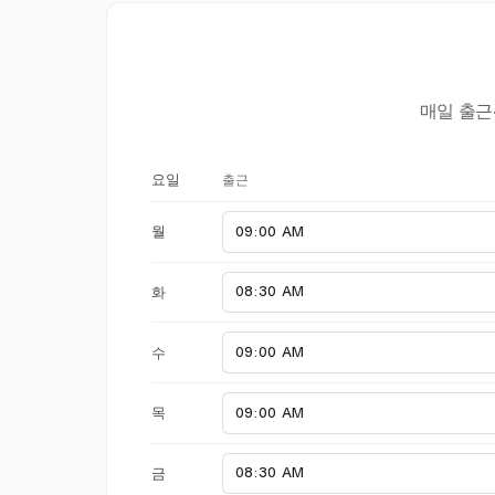
매일 출근
출근
요일
월
화
수
목
금