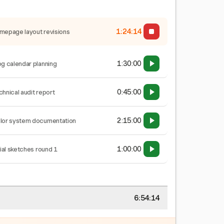
1:24:15
mepage layout revisions
1:30:00
og calendar planning
0:45:00
chnical audit report
2:15:00
lor system documentation
1:00:00
tial sketches round 1
6:54:15