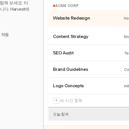
험해 보세요: 타
ACME CORP
. Harvest에
Website Redesign
Ho
서 작동
Content Strategy
Bl
SEO Audit
Te
Brand Guidelines
Co
Logo Concepts
Ini
+
새 시간 항목
오늘 합계