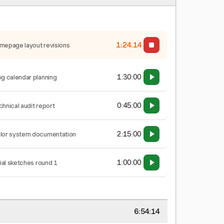
1:24:15
mepage layout revisions
1:30:00
og calendar planning
0:45:00
chnical audit report
2:15:00
lor system documentation
1:00:00
tial sketches round 1
6:54:15