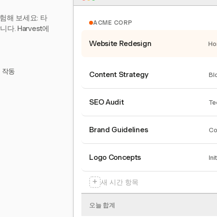
험해 보세요: 타
ACME CORP
. Harvest에
Website Redesign
Ho
서 작동
Content Strategy
Bl
SEO Audit
Te
Brand Guidelines
Co
Logo Concepts
Ini
+
새 시간 항목
오늘 합계