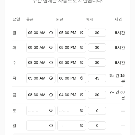
주간 합계는 자동으로 계산됩니다.
출근
퇴근
휴게
요일
시간
월
8시간
화
8시간
수
8시간
8시간 15
목
분
7시간 30
금
분
토
—
일
—