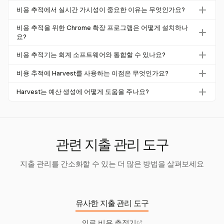
네, 많은 비용 추적기가 기본 기능을 갖춘 무료 버전을 제공
야 합니다. 이러한 기능은 재정을 효율적으로 관리하고 정보
비용 추적에서 실시간 가시성이 중요한 이유는 무엇인가요?
합니다. 그러나 상세 보고서 및 예산 관리와 같은 더 고급 기
에 기반한 결정을 내리는 데 도움이 됩니다.
실시간 가시성은 지출에 대한 즉각적인 통찰을 제공하여 적
능을 위해서는 Harvest와 같은 프리미엄 버전이나 서비스가
비용 추적을 위한 Chrome 확장 프로그램은 어떻게 설치하나
시에 재무 결정을 내리고 더 나은 예산 관리를 가능하게 합
요?
필요할 수 있습니다.
니다. 이는 재정 통제를 유지하고 효과적으로 계획하는 데
Chrome 확장 프로그램을 설치하려면 Chrome 웹 스토어를
비용 추적기는 회계 소프트웨어와 통합할 수 있나요?
중요합니다.
방문하여 원하는 비용 추적기를 검색한 후 'Chrome에 추
네, Harvest를 포함한 많은 현대 비용 추적기는 회계 소프트
가'를 클릭하세요. 확장 프로그램이 설치되어 브라우저 도구
비용 추적에 Harvest를 사용하는 이점은 무엇인가요?
웨어와 통합할 수 있습니다. 이 통합은 데이터 전송을 간소
모음에서 접근할 수 있게 됩니다.
Harvest는 실시간 가시성, 상세한 시각적 보고서 및 예산 관
화하고 수동 입력을 줄이며 실시간 재무 통찰을 제공합니다.
Harvest는 예산 생성에 어떻게 도움을 주나요?
리 도구를 제공하여 재무 정확성과 효율성을 향상시킵니다.
Harvest는 사용자가 Chrome 확장 프로그램 내에서 예산을
사용자는 수동 작업을 자동화하고 준수를 개선하여 상당한
생성하고 모니터링할 수 있도록 합니다. 이를 통해 모든 비
시간을 절약할 수 있습니다.
용이 설정된 예산에 따라 추적되어 포괄적인 감독을 제공하
고 재정 규율을 유지하는 데 도움을 줍니다.
관련 지출 관리 도구
지출 관리를 간소화할 수 있는 더 많은 방법을 살펴보세요
유사한 지출 관리 도구
의료 비용 추적기