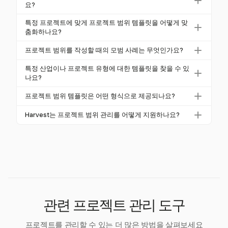
를 설명하며, 프로젝트 생애 주기 전반에 걸쳐 참조 역
요?
할을 합니다. 이는 기대를 관리하고 범위 확장을 방지
필수 요소에는 프로젝트 목표, 전달물, 제외 사항, 제약
특정 프로젝트에 맞게 프로젝트 범위 템플릿을 어떻게 맞
하는 데 도움을 줍니다.
조건, 가정, 이해관계자, 일정, 예산 및 수용 기준이 포
춤화하나요?
함됩니다. 이는 명확성과 정렬을 보장합니다.
프로젝트의 요구에 맞게 섹션을 편집하여 맞춤화하고,
프로젝트 범위를 작성할 때의 모범 사례는 무엇인가요?
특정 요구 사항을 다루도록 해야 합니다. 일반적인 복
모범 사례에는 명확한 언어 사용, 이해관계자 참여, 시
사-붙여넣기를 피하고, 명확성과 관련성을 위해 내용을
특정 산업이나 프로젝트 유형에 대한 템플릿을 찾을 수 있
각적 도구 사용, 변경 사항 문서화 및 정기적인 검토가
나요?
조정하세요.
포함됩니다. 이러한 관행은 명확하고 효과적인 범위를
네, 소프트웨어 개발, 건설, 마케팅과 같은 산업에 대한
프로젝트 범위 템플릿은 어떤 형식으로 제공되나요?
유지하는 데 도움이 됩니다.
템플릿이 제공됩니다. 각 분야의 필요에 맞는 전문화된
프로젝트 범위 템플릿은 일반적으로 Word, Excel, PDF
항목이 포함되어 있습니다.
Harvest는 프로젝트 범위 관리를 어떻게 지원하나요?
및 Google Docs 형식으로 제공되어 다양한 프로젝트
Harvest는 시간 추적 및 예산 관리를 통해 프로젝트를
에 쉽게 접근하고 사용자 정의할 수 있습니다.
범위 내에서 유지하는 데 도움을 줍니다. 특정 템플릿
은 제공하지 않지만, 효과적인 프로젝트 관리를 위한
도구를 제공합니다.
관련 프로젝트 관리 도구
프로젝트를 관리할 수 있는 더 많은 방법을 살펴보세요