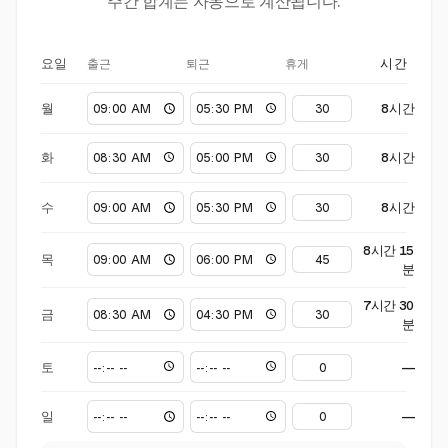
주간 합계는 자동으로 계산됩니다.
출근
퇴근
휴게
요일
시간
월
8시간
화
8시간
수
8시간
8시간 15
목
분
7시간 30
금
분
토
—
일
—