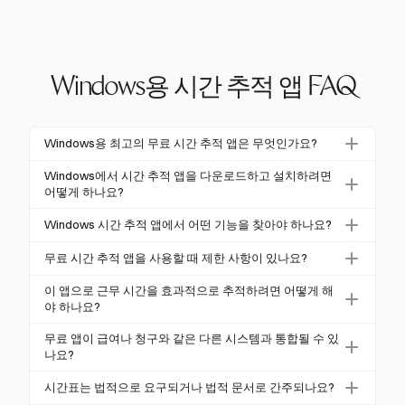
Windows용 시간 추적 앱 FAQ
Windows용 최고의 무료 시간 추적 앱은 무엇인가요?
많은 옵션이 있지만, Harvest는 수동 및 타이머 기반 시
Windows에서 시간 추적 앱을 다운로드하고 설치하려면
간 추적, 상세 보고서 및 인기 있는 프로젝트 관리 도구
어떻게 하나요?
와의 통합을 포함한 포괄적인 기능으로 두드러집니다.
시간 추적 앱은 Microsoft Store 또는 개발자의 웹사이
Windows 시간 추적 앱에서 어떤 기능을 찾아야 하나요?
트에서 직접 다운로드할 수 있습니다. 일부 앱은 프로
핵심 기능으로는 실시간 타이머, 수동 입력, 프로젝트
그레시브 웹 앱(PWA)으로 제공되어 관리 권한 없이 웹
무료 시간 추적 앱을 사용할 때 제한 사항이 있나요?
및 작업 관리, 데이터 내보내기 옵션, 보고 기능이 포함
브라우저를 통해 설치할 수 있습니다.
무료 시간 추적 앱은 종종 사용자 수 제한, 기능 제한,
됩니다. 사용자 친화적인 인터페이스와 자동 알림도 유
이 앱으로 근무 시간을 효과적으로 추적하려면 어떻게 해
제한된 데이터 보안 및 최소한의 지원이 있습니다. 이
야 하나요?
용합니다.
러한 제한은 확장성과 고급 통합 기능에 영향을 미칠
시간을 즉시 기록하고, 정확성을 위해 타이머를 사용하
무료 앱이 급여나 청구와 같은 다른 시스템과 통합될 수 있
수 있습니다.
며, 프로젝트 및 작업별로 입력을 조직하세요. 자동 추
나요?
적 및 알림을 활용하여 정확하고 포괄적인 시간 기록을
일부 무료 시간 추적 앱은 기본 통합 기능을 제공하지
시간표는 법적으로 요구되거나 법적 문서로 간주되나요?
보장하세요.
만, 포괄적인 급여 또는 청구 시스템을 지원하지 않을