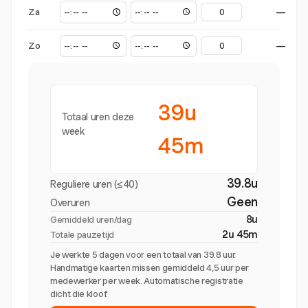
Za
—
Zo
—
39u
Totaal uren deze
week
45m
39.8u
Reguliere uren (≤40)
Geen
Overuren
8u
Gemiddeld uren/dag
2u 45m
Totale pauzetijd
Je werkte 5 dagen voor een totaal van 39.8 uur.
Handmatige kaarten missen gemiddeld 4,5 uur per
medewerker per week. Automatische registratie
dicht die kloof.