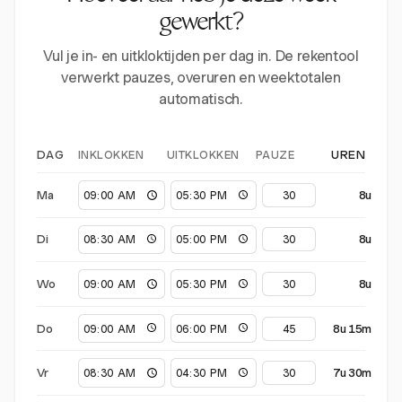
gewerkt?
Vul je in- en uitkloktijden per dag in. De rekentool
verwerkt pauzes, overuren en weektotalen
automatisch.
INKLOKKEN
UITKLOKKEN
PAUZE
DAG
UREN
Ma
8u
Di
8u
Wo
8u
Do
8u 15m
Vr
7u 30m