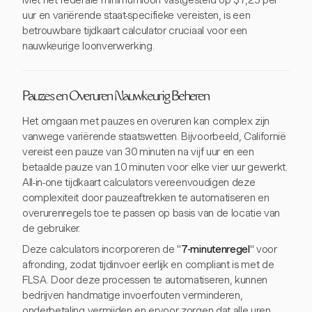
Met het federale minimumloon vastgesteld op $7,25 per
uur en variërende staat-specifieke vereisten, is een
betrouwbare tijdkaart calculator cruciaal voor een
nauwkeurige loonverwerking.
Pauzes en Overuren Nauwkeurig Beheren
Het omgaan met pauzes en overuren kan complex zijn
vanwege variërende staatswetten. Bijvoorbeeld, Californië
vereist een pauze van 30 minuten na vijf uur en een
betaalde pauze van 10 minuten voor elke vier uur gewerkt.
All-in-one tijdkaart calculators vereenvoudigen deze
complexiteit door pauzeaftrekken te automatiseren en
overurenregels toe te passen op basis van de locatie van
de gebruiker.
Deze calculators incorporeren de "
7-minutenregel
" voor
afronding, zodat tijdinvoer eerlijk en compliant is met de
FLSA. Door deze processen te automatiseren, kunnen
bedrijven handmatige invoerfouten verminderen,
onderbetaling vermijden en ervoor zorgen dat alle uren,