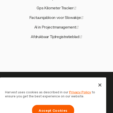
Gps Kilometer Tracker
Factuursjabloon voor Slowakije
AI in Projectmanagement
Afdrukbaar Tijdregistratieblad
Je tijd is het waard om bij te
houden — begin nu
Harvest uses cookies as described in our
Privacy Policy
to
ensure you get the best experience on our website.
Sluit je aan bij meer dan 70.000 bedrijven die tijd
registreren, klanten factureren en sneller betaald worden
Accept Cookies
met Harvest. Gratis te proberen, in 30 seconden