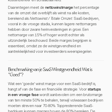
kostenbeheer en schaalbaarheid.
Daarentegen meet de
nettowinstmarge
het percentage
van de omzet dat overblijft als winst na alle kosten,
berekend als
Nettowinst / Totale Omzet
. SaaS-bedrijven,
vooral in de vroege stadia, kunnen lagere nettomarges
hebben door zware herinvesteringen in groei. Een
nettomarge van 15% of hoger wordt echter als
uitzonderlijk beschouwd. Beide marges begrijpen is
essentieel, omdat ze de winstgevendheid en
aantrekkelijkheid voor investeerders weerspiegelen.
Benchmarking van je SaaS Winstgevendheid: Wat is
"Goed"?
Wat een 'goede' winst marge voor een SaaS-bedrijf is,
hangt af van de fase en financiële strategie. Voor
startups
in een vroege fase
wordt aanbevolen om een brutomarge
van ten minste 50% te behalen, terwijl volwassen bedrijven
moeten streven naar 70-80%. Toppresterende SaaS-
bedrijven kunnen marges boven de 80% bereiken. De